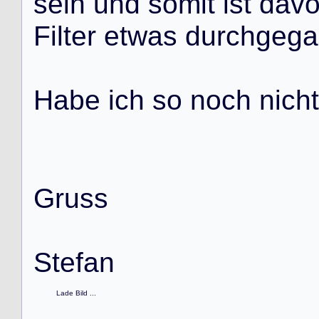
s
e
i
n
u
n
d
s
o
m
i
t
i
s
t
d
a
v
F
i
l
t
e
r
e
t
w
a
s
d
u
r
c
h
g
e
g
a
H
a
b
e
i
c
h
s
o
n
o
c
h
n
i
c
h
t
G
r
u
s
s
S
t
e
f
a
n
Lade Bild ...