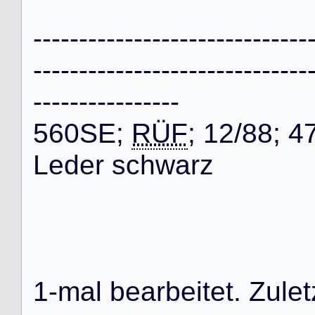
-
-
-
-
-
-
-
-
-
-
-
-
-
-
-
-
-
-
-
-
-
-
-
-
-
-
-
-
-
-
-
-
-
-
-
-
-
-
-
-
-
-
-
-
-
-
-
-
-
-
-
-
-
-
-
-
-
-
-
-
-
-
-
-
-
-
-
-
-
-
-
-
-
-
-
-
5
6
0
S
E
;
RÜF
;
1
2
/
8
8
;
4
L
e
d
e
r
s
c
h
w
a
r
z
1
-
m
a
l
b
e
a
r
b
e
i
t
e
t
.
Z
u
l
e
t