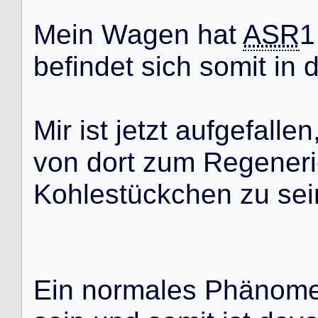
M
e
i
n
W
a
g
e
n
h
a
t
ASR
1
b
e
f
i
n
d
e
t
s
i
c
h
s
o
m
i
t
i
n
M
i
r
i
s
t
j
e
t
z
t
a
u
f
g
e
f
a
l
l
e
n
v
o
n
d
o
r
t
z
u
m
R
e
g
e
n
e
r
i
K
o
h
l
e
s
t
ü
c
k
c
h
e
n
z
u
s
e
i
E
i
n
n
o
r
m
a
l
e
s
P
h
ä
n
o
m