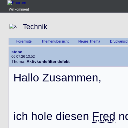
Willkommen!
Technik
Forenliste
Themenübersicht
Neues Thema
Druckansic
stebo
06.07.26 13:52
Thema:
Aktivkohlefilter defekt
H
a
l
l
o
Z
u
s
a
m
m
e
n
,
i
c
h
h
o
l
e
d
i
e
s
e
n
Fred
n