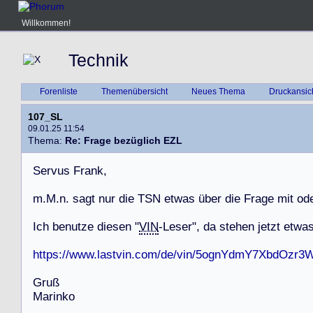
Willkommen!
Technik
Forenliste
Themenübersicht
Neues Thema
Druckansic
107_SL
09.01.25 11:54
Thema:
Re: Frage bezüglich EZL
S
e
r
v
u
s
F
r
a
n
k
,
m
.
M
.
n
.
s
a
g
t
n
u
r
d
i
e
T
S
N
e
t
w
a
s
ü
b
e
r
d
i
e
F
r
a
g
e
m
i
t
o
d
I
c
h
b
e
n
u
t
z
e
d
i
e
s
e
n
"
VIN
-
L
e
s
e
r
"
,
d
a
s
t
e
h
e
n
j
e
t
z
t
e
t
w
a
https://www.lastvin.com/de/vin/5ognYdmY7XbdOzr3
G
r
u
ß
M
a
r
i
n
k
o