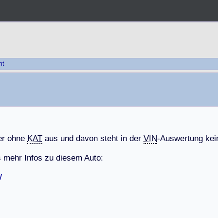
ht
e
r
o
h
n
e
KAT
a
u
s
u
n
d
d
a
v
o
n
s
t
e
h
t
i
n
d
e
r
VIN
-
A
u
s
w
e
r
t
u
n
g
k
e
i
s
m
e
h
r
I
n
f
o
s
z
u
d
i
e
s
e
m
A
u
t
o
:
W