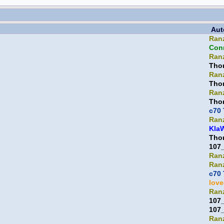
Aut
Ran
Con
Ran
Thor
Ran
Thor
Ran
Thor
c70 
Ran
Kla
Thor
107
Ran
Ran
c70 
lov
Ran
107
107
Ran