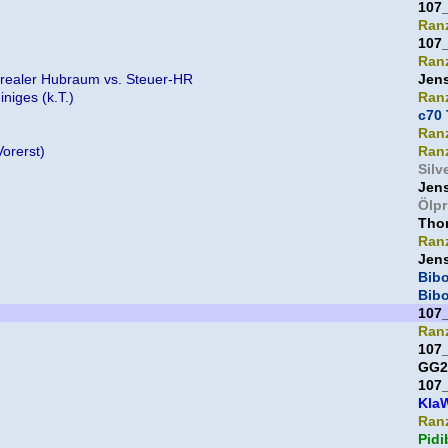
107
Ran
107
Ran
 realer Hubraum vs. Steuer-HR
Jen
iniges (k.T.)
Ran
c70 
Ran
orerst)
Ran
Silv
Jen
Ölpr
Thor
Ran
Jen
Bib
Bib
107
Ran
107
GG2
107
Kla
Ran
Pidi