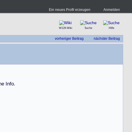
Ein neues Profil erzeugen
Anmelden
W126-Wiki
Suche
Hilfe
vorheriger Beitrag
nächster Beitrag
n
e
I
n
f
o
.