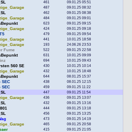
_SL
461
09.01.25 05:51
zige_Garage
487
09.01.25 08:32
_SL
462
09.01.25 08:38
zige_Garage
484
09.01.25 09:01
sBepunkt
623
09.01.25 09:15
zige_Garage
424
09.01.25 09:18
T5
479
09.01.25 09:54
zige_Garage
441
10.01.25 18:58
zige_Garage
193
24.06.26 23:53
er Fume
522
09.01.25 22:58
sBepunkt
631
10.01.25 09:09
inz
694
10.01.25 09:43
sten 560 SE
430
10.01.25 10:14
zige_Garage
432
10.01.25 18:48
sBepunkt
644
08.01.25 15:37
o SEC
438
08.01.25 12:15
o SEC
459
09.01.25 11:22
_SL
447
09.01.25 11:54
zige_Garage
436
09.01.25 13:07
_SL
432
09.01.25 13:16
801
444
09.01.25 13:18
_SL
456
09.01.25 13:25
Wag
473
09.01.25 14:19
zige_Garage
465
09.01.25 20:58
baer
415
09.01.25 21:05