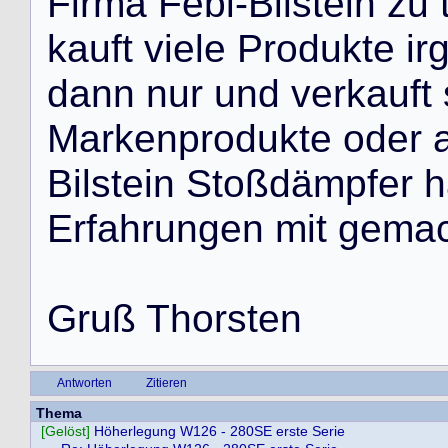
F
i
r
m
a
F
e
b
i
-
B
i
l
s
t
e
i
n
z
u
k
a
u
f
t
v
i
e
l
e
P
r
o
d
u
k
t
e
i
r
d
a
n
n
n
u
r
u
n
d
v
e
r
k
a
u
f
t
M
a
r
k
e
n
p
r
o
d
u
k
t
e
o
d
e
r
B
i
l
s
t
e
i
n
S
t
o
ß
d
ä
m
p
f
e
r
h
E
r
f
a
h
r
u
n
g
e
n
m
i
t
g
e
m
a
G
r
u
ß
T
h
o
r
s
t
e
n
Antworten
Zitieren
Thema
[Gelöst]
Höherlegung W126 - 280SE erste Serie