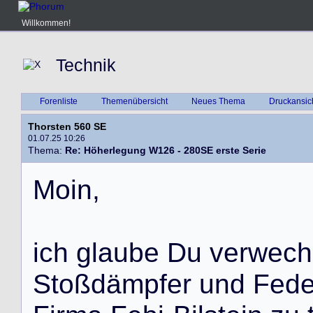
Willkommen!
Technik
Forenliste
Themenübersicht
Neues Thema
Druckansic
Thorsten 560 SE
01.07.25 10:26
Thema:
Re: Höherlegung W126 - 280SE erste Serie
M
o
i
n
,
i
c
h
g
l
a
u
b
e
D
u
v
e
r
w
e
c
h
S
t
o
ß
d
ä
m
p
f
e
r
u
n
d
F
e
d