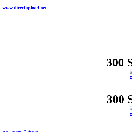
www.directupload.net
300 
w
300 
w
Antworten
Zitieren