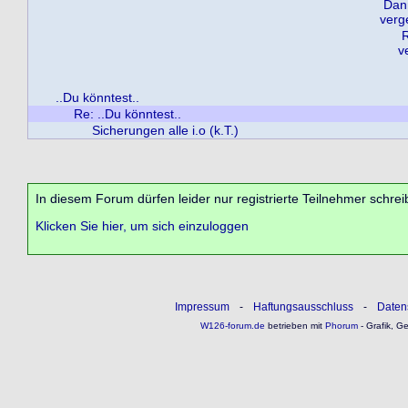
Dan
verg
R
v
..Du könntest..
Re: ..Du könntest..
Sicherungen alle i.o (k.T.)
In diesem Forum dürfen leider nur registrierte Teilnehmer schrei
Klicken Sie hier, um sich einzuloggen
Impressum
-
Haftungsausschluss
-
Daten
W126-forum.de
betrieben mit
Phorum
- Grafik, G