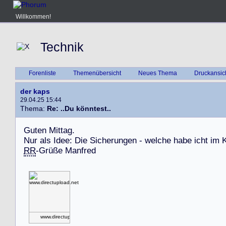
Willkommen!
Technik
Forenliste
Themenübersicht
Neues Thema
Druckansic
der kaps
29.04.25 15:44
Thema:
Re: ..Du könntest..
G
u
t
e
n
M
i
t
t
a
g
.
N
u
r
a
l
s
I
d
e
e
:
D
i
e
S
i
c
h
e
r
u
n
g
e
n
-
w
e
l
c
h
e
h
a
b
e
i
c
h
t
i
m
RR
-
G
r
ü
ß
e
M
a
n
f
r
e
d
www.directupload.net