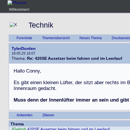
Willkommen!
Technik
Forenliste
Themenübersicht
Neues Thema
Druckansic
TylerDurden
18.05.25 16:07
Thema:
Re: 420SE Ausetzer beim fahren und im Leerlauf
H
a
l
l
o
C
o
n
n
y
,
E
s
g
i
b
t
e
i
n
e
n
k
l
e
i
n
e
n
L
ü
f
t
e
r
,
d
e
r
s
i
t
z
t
a
b
e
r
r
e
c
h
t
s
i
m
I
n
n
e
n
r
a
u
m
g
e
d
a
c
h
t
.
Muss denn der Innenlüfter immer an sein und gibt
Antworten
Zitieren
Thema
[Gelöst]
420SE Ausetzer beim fahren und im Leerlauf