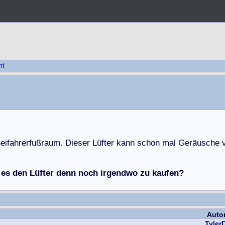
ht
B
e
i
f
a
h
r
e
r
f
u
ß
r
a
u
m
.
D
i
e
s
e
r
L
ü
f
t
e
r
k
a
n
n
s
c
h
o
n
m
a
l
G
e
r
ä
u
s
c
h
e
 es den Lüfter denn noch irgendwo zu kaufen?
Auto
Tyler