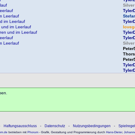
lauf
Silve
eerlauf
Tyler
m Leerlauf
Stefa
d im Leerlauf
Tyler
 und im Leerlauf
love
ren und im Leerlauf
Tyler
eerlauf
Tyler
m Leerlauf
Silve
Peter
Thors
Peter
Tyler
Tyler
ben.
-
Haftungsausschluss
-
Datenschutz
-
Nutzungsbedingungen
-
Spielrege
um.de
betrieben mit
Phorum
- Grafik, Gestaltung und Programmierung durch
Hans-Dieter
,
Johann