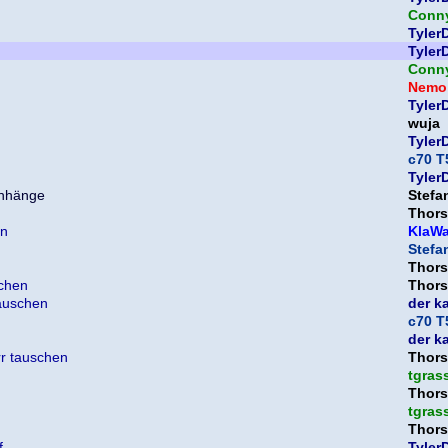
Conn
Tyler
Tyler
Conn
Nemo
Tyler
wuja
Tyler
c70 T
Tyler
Stefa
Thors
en
KlaW
Stefa
Thors
schen
Thors
tauschen
der k
c70 T
der k
rr tauschen
Thors
tgras
Thors
tgras
Thors
f
Tyler