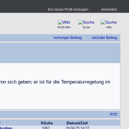
Ein neues Profil erzeugen
Anmelden
W126-Wiki
Suche
Hilfe
vorheriger Beitrag
nächster Beitrag
v
o
n
s
i
c
h
g
e
b
e
n
;
e
r
i
s
t
f
ü
r
d
i
e
T
e
m
p
e
r
a
t
u
r
r
e
g
e
l
u
n
g
i
m
RSS
r
Klicks
Datum/Zeit
Durden
1067
29.04.25 14:27