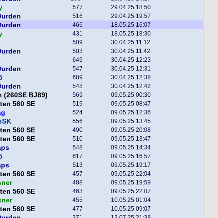
y
577
29.04.25 18:50
Durden
516
29.04.25 19:57
Durden
466
18.05.25 16:07
y
431
18.05.25 18:30
509
30.04.25 11:12
Durden
503
30.04.25 11:42
649
30.04.25 12:23
Durden
547
30.04.25 12:31
5
689
30.04.25 12:38
Durden
548
30.04.25 12:42
n (260SE BJ89)
569
09.05.25 00:30
ten 560 SE
519
09.05.25 08:47
ag
524
09.05.25 12:36
nSK
556
09.05.25 13:45
ten 560 SE
490
09.05.25 20:08
ten 560 SE
510
09.05.25 13:47
aps
548
09.05.25 14:34
5
617
09.05.25 16:57
aps
513
09.05.25 19:17
ten 560 SE
457
09.05.25 22:04
sner
488
09.05.25 19:59
ten 560 SE
463
09.05.25 22:07
sner
455
10.05.25 01:04
ten 560 SE
477
10.05.25 09:07
Durden
371
13.07.25 21:38