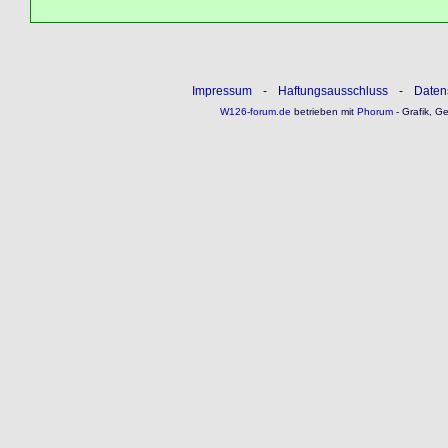
Impressum
-
Haftungsausschluss
-
Daten
W126-forum.de
betrieben mit
Phorum
- Grafik, G