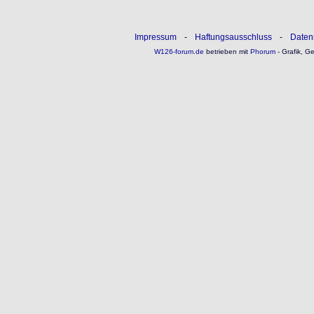
Impressum
-
Haftungsausschluss
-
Daten
W126-forum.de
betrieben mit
Phorum
- Grafik, G