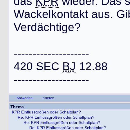
d
a
s
KPR
w
i
e
d
e
r
.
D
a
s
W
a
c
k
e
l
k
o
n
t
a
k
t
a
u
s
.
G
i
V
e
r
d
ä
c
h
t
i
g
e
?
-
-
-
-
-
-
-
-
-
-
-
-
-
-
-
-
-
-
-
-
4
2
0
S
E
C
BJ
1
2
.
8
8
-
-
-
-
-
-
-
-
-
-
-
-
-
-
-
-
-
-
-
-
Antworten
Zitieren
Thema
KPR Einflussgrößen oder Schaltplan?
Re: KPR Einflussgrößen oder Schaltplan?
Re: KPR Einflussgrößen oder Schaltplan?
Re: KPR Einflussgrößen oder Schaltplan?