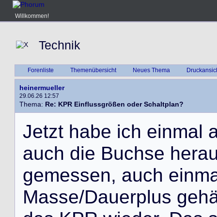
Willkommen!
Technik
Forenliste
Themenübersicht
Neues Thema
Druckansic
heinermueller
29.06.26 12:57
Thema:
Re: KPR Einflussgrößen oder Schaltplan?
J
e
t
z
t
h
a
b
e
i
c
h
e
i
n
m
a
l
a
u
c
h
d
i
e
B
u
c
h
s
e
h
e
r
a
g
e
m
e
s
s
e
n
,
a
u
c
h
e
i
n
m
M
a
s
s
e
/
D
a
u
e
r
p
l
u
s
g
e
h