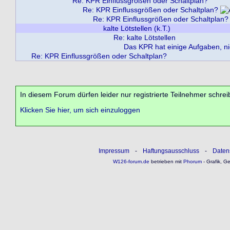
Re: KPR Einflussgrößen oder Schaltplan?
Re: KPR Einflussgrößen oder Schaltplan?
Re: KPR Einflussgrößen oder Schaltplan?
kalte Lötstellen (k.T.)
Re: kalte Lötstellen
Das KPR hat einige Aufgaben, nic
Re: KPR Einflussgrößen oder Schaltplan?
In diesem Forum dürfen leider nur registrierte Teilnehmer schrei
Klicken Sie hier, um sich einzuloggen
Impressum
-
Haftungsausschluss
-
Daten
W126-forum.de
betrieben mit
Phorum
- Grafik, G