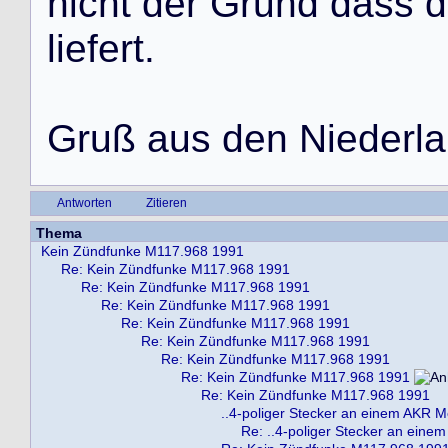
n
i
c
h
t
d
e
r
G
r
u
n
d
d
a
s
s
d
l
i
e
f
e
r
t
.
G
r
u
ß
a
u
s
d
e
n
N
i
e
d
e
r
l
a
Antworten
Zitieren
Thema
Kein Zündfunke M117.968 1991
Re: Kein Zündfunke M117.968 1991
Re: Kein Zündfunke M117.968 1991
Re: Kein Zündfunke M117.968 1991
Re: Kein Zündfunke M117.968 1991
Re: Kein Zündfunke M117.968 1991
Re: Kein Zündfunke M117.968 1991
Re: Kein Zündfunke M117.968 1991
Re: Kein Zündfunke M117.968 1991
..4-poliger Stecker an einem AKR Mo
Re: ..4-poliger Stecker an eine