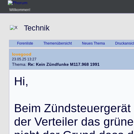
Willkommen!
Technik
Forenliste
Themenübersicht
Neues Thema
Druckansic
lovegood
23.05.25 13:27
Thema:
Re: Kein Zündfunke M117.968 1991
H
i
,
B
e
i
m
Z
ü
n
d
s
t
e
u
e
r
g
e
r
ä
t
d
e
r
V
e
r
t
e
i
l
e
r
d
a
s
g
r
ü
n
e