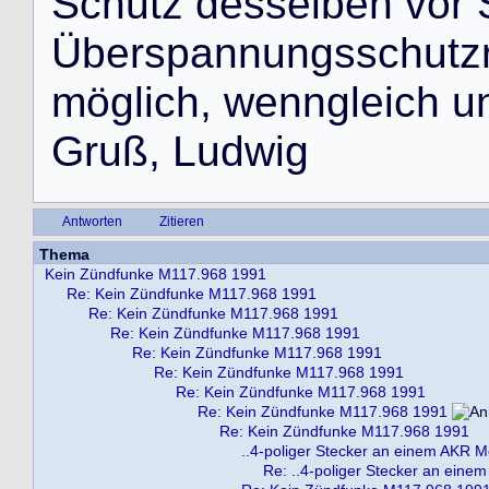
S
c
h
u
t
z
d
e
s
s
e
l
b
e
n
v
o
r
Ü
b
e
r
s
p
a
n
n
u
n
g
s
s
c
h
u
t
z
m
ö
g
l
i
c
h
,
w
e
n
n
g
l
e
i
c
h
u
G
r
u
ß
,
L
u
d
w
i
g
Antworten
Zitieren
Thema
Kein Zündfunke M117.968 1991
Re: Kein Zündfunke M117.968 1991
Re: Kein Zündfunke M117.968 1991
Re: Kein Zündfunke M117.968 1991
Re: Kein Zündfunke M117.968 1991
Re: Kein Zündfunke M117.968 1991
Re: Kein Zündfunke M117.968 1991
Re: Kein Zündfunke M117.968 1991
Re: Kein Zündfunke M117.968 1991
..4-poliger Stecker an einem AKR Mo
Re: ..4-poliger Stecker an eine