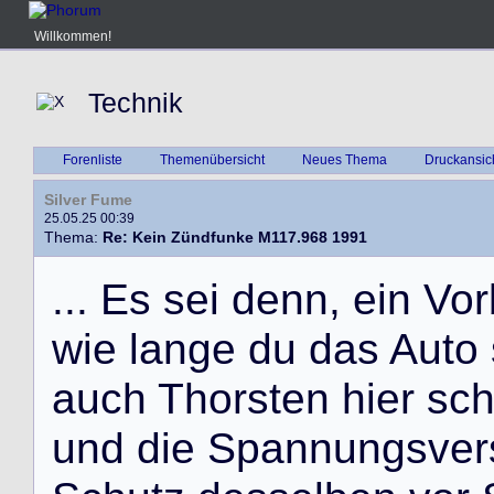
Willkommen!
Technik
Forenliste
Themenübersicht
Neues Thema
Druckansic
Silver Fume
25.05.25 00:39
Thema:
Re: Kein Zündfunke M117.968 1991
.
.
.
E
s
s
e
i
d
e
n
n
,
e
i
n
V
o
r
w
i
e
l
a
n
g
e
d
u
d
a
s
A
u
t
o
a
u
c
h
T
h
o
r
s
t
e
n
h
i
e
r
s
c
u
n
d
d
i
e
S
p
a
n
n
u
n
g
s
v
e
r