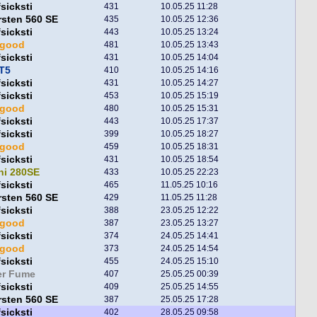
fsicksti
431
10.05.25 11:28
sten 560 SE
435
10.05.25 12:36
fsicksti
443
10.05.25 13:24
egood
481
10.05.25 13:43
fsicksti
431
10.05.25 14:04
T5
410
10.05.25 14:16
fsicksti
431
10.05.25 14:27
fsicksti
453
10.05.25 15:19
egood
480
10.05.25 15:31
fsicksti
443
10.05.25 17:37
fsicksti
399
10.05.25 18:27
egood
459
10.05.25 18:31
fsicksti
431
10.05.25 18:54
ni 280SE
433
10.05.25 22:23
fsicksti
465
11.05.25 10:16
sten 560 SE
429
11.05.25 11:28
fsicksti
388
23.05.25 12:22
egood
387
23.05.25 13:27
fsicksti
374
24.05.25 14:41
egood
373
24.05.25 14:54
fsicksti
455
24.05.25 15:10
er Fume
407
25.05.25 00:39
fsicksti
409
25.05.25 14:55
sten 560 SE
387
25.05.25 17:28
fsicksti
402
28.05.25 09:58