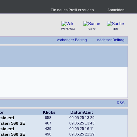
Ein neues Profil erzeugen
Anmelden
W126-Wiki
Suche
Hilfe
vorheriger Beitrag
nächster Beitrag
RSS
or
Klicks
Datum/Zeit
fsicksti
858
09.05.25 13:29
sten 560 SE
467
09.05.25 13:43
fsicksti
439
09.05.25 16:11
sten 560 SE
496
09.05.25 22:29