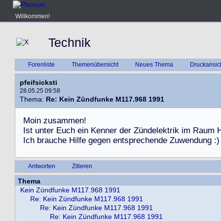
Willkommen!
Technik
Forenliste
Themenübersicht
Neues Thema
Druckansic
pfeifsicksti
28.05.25 09:58
Thema:
Re: Kein Zündfunke M117.968 1991
M
o
i
n
z
u
s
a
m
m
e
n
!
I
s
t
u
n
t
e
r
E
u
c
h
e
i
n
K
e
n
n
e
r
d
e
r
Z
ü
n
d
e
l
e
k
t
r
i
k
i
m
R
a
u
m
I
c
h
b
r
a
u
c
h
e
H
i
l
f
e
g
e
g
e
n
e
n
t
s
p
r
e
c
h
e
n
d
e
Z
u
w
e
n
d
u
n
g
:
)
Antworten
Zitieren
Thema
Kein Zündfunke M117.968 1991
Re: Kein Zündfunke M117.968 1991
Re: Kein Zündfunke M117.968 1991
Re: Kein Zündfunke M117.968 1991