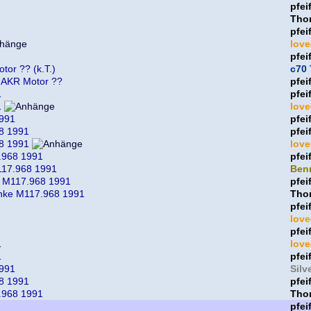
pfei
Thor
pfei
lov
pfei
tor ?? (k.T.)
c70 
m AKR Motor ??
pfei
1
pfei
1
lov
1991
pfei
8 1991
pfei
8 1991
lov
.968 1991
pfei
117.968 1991
Ben
e M117.968 1991
pfei
unke M117.968 1991
Thor
pfei
lov
pfei
1
lov
1
pfei
1991
Silv
8 1991
pfei
.968 1991
Thor
pfei