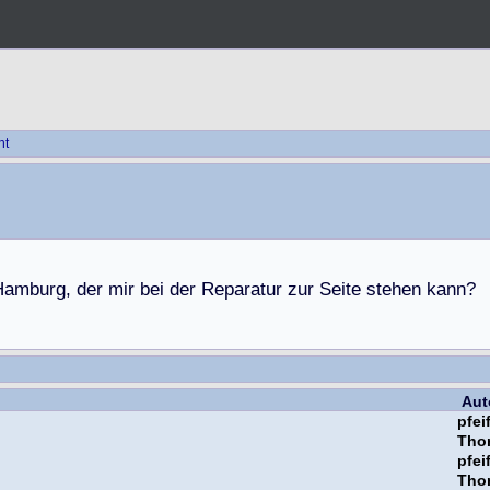
ht
H
a
m
b
u
r
g
,
d
e
r
m
i
r
b
e
i
d
e
r
R
e
p
a
r
a
t
u
r
z
u
r
S
e
i
t
e
s
t
e
h
e
n
k
a
n
n
?
Aut
pfei
Thor
pfei
Thor