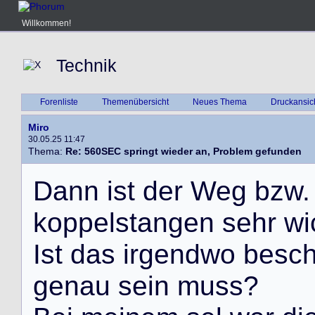
Willkommen!
Technik
Forenliste
Themenübersicht
Neues Thema
Druckansic
Miro
30.05.25 11:47
Thema:
Re: 560SEC springt wieder an, Problem gefunden
D
a
n
n
i
s
t
d
e
r
W
e
g
b
z
w
.
k
o
p
p
e
l
s
t
a
n
g
e
n
s
e
h
r
w
i
I
s
t
d
a
s
i
r
g
e
n
d
w
o
b
e
s
c
g
e
n
a
u
s
e
i
n
m
u
s
s
?