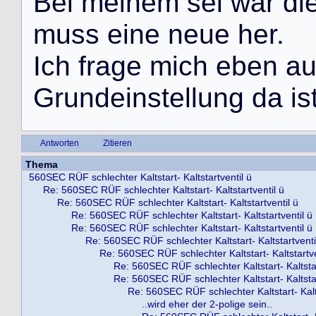
B
e
i
m
e
i
n
e
m
s
e
l
w
a
r
d
i
m
u
s
s
e
i
n
e
n
e
u
e
h
e
r
.
I
c
h
f
r
a
g
e
m
i
c
h
e
b
e
n
a
G
r
u
n
d
e
i
n
s
t
e
l
l
u
n
g
d
a
i
s
Antworten
Zitieren
Thema
560SEC RÜF schlechter Kaltstart- Kaltstartventil ü
Re: 560SEC RÜF schlechter Kaltstart- Kaltstartventil ü
Re: 560SEC RÜF schlechter Kaltstart- Kaltstartventil ü
Re: 560SEC RÜF schlechter Kaltstart- Kaltstartventil ü
Re: 560SEC RÜF schlechter Kaltstart- Kaltstartventil ü
Re: 560SEC RÜF schlechter Kaltstart- Kaltstartventi
Re: 560SEC RÜF schlechter Kaltstart- Kaltstartve
Re: 560SEC RÜF schlechter Kaltstart- Kaltstar
Re: 560SEC RÜF schlechter Kaltstart- Kaltstar
Re: 560SEC RÜF schlechter Kaltstart- Kalts
..wird eher der 2-polige sein..