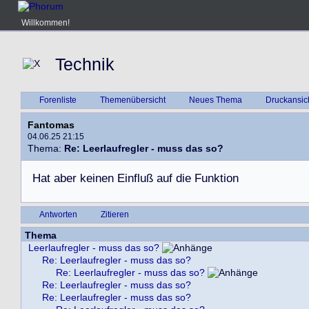
Willkommen!
Technik
Forenliste
Themenübersicht
Neues Thema
Druckansic
Fantomas
04.06.25 21:15
Thema:
Re: Leerlaufregler - muss das so?
H
a
t
a
b
e
r
k
e
i
n
e
n
E
i
n
f
l
u
ß
a
u
f
d
i
e
F
u
n
k
t
i
o
n
Antworten
Zitieren
Thema
Leerlaufregler - muss das so?
Re: Leerlaufregler - muss das so?
Re: Leerlaufregler - muss das so?
Re: Leerlaufregler - muss das so?
Re: Leerlaufregler - muss das so?