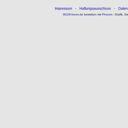
Impressum
-
Haftungsausschluss
-
Daten
W126-forum.de
betrieben mit
Phorum
- Grafik, G