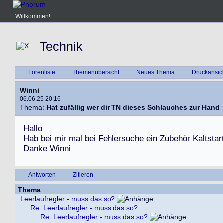
Willkommen!
Technik
Forenliste
Themenübersicht
Neues Thema
Druckansic
Winni
06.06.25 20:16
Thema:
Hat zufällig wer dir TN dieses Schlauches zur Hand
H
a
l
l
o
H
a
b
b
e
i
m
i
r
m
a
l
b
e
i
F
e
h
l
e
r
s
u
c
h
e
e
i
n
Z
u
b
e
h
ö
r
K
a
l
t
s
t
a
r
D
a
n
k
e
W
i
n
n
i
Antworten
Zitieren
Thema
Leerlaufregler - muss das so?
Re: Leerlaufregler - muss das so?
Re: Leerlaufregler - muss das so?