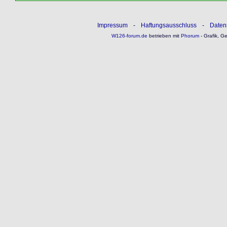
Impressum
-
Haftungsausschluss
-
Daten
W126-forum.de
betrieben mit
Phorum
- Grafik, G