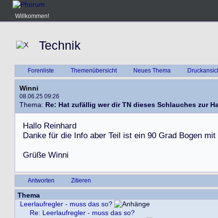
Willkommen!
Technik
Forenliste
Themenübersicht
Neues Thema
Druckansic
Winni
08.06.25 09:26
Thema:
Re: Hat zufällig wer dir TN dieses Schlauches zur H
H
a
l
l
o
R
e
i
n
h
a
r
d
D
a
n
k
e
f
ü
r
d
i
e
I
n
f
o
a
b
e
r
T
e
i
l
i
s
t
e
i
n
9
0
G
r
a
d
B
o
g
e
n
m
i
t
G
r
ü
ß
e
W
i
n
n
i
Antworten
Zitieren
Thema
Leerlaufregler - muss das so?
Re: Leerlaufregler - muss das so?