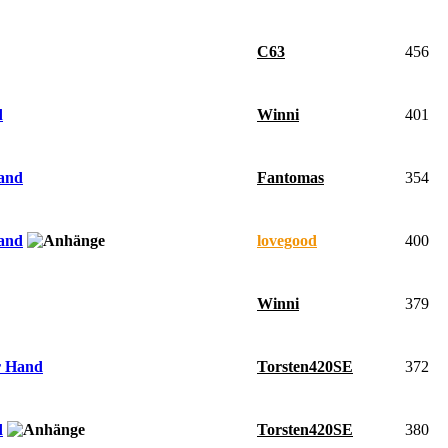
C63
456
Winni
401
d
Fantomas
354
Hand
lovegood
400
Hand
Winni
379
Torsten420SE
372
ur Hand
Torsten420SE
380
d