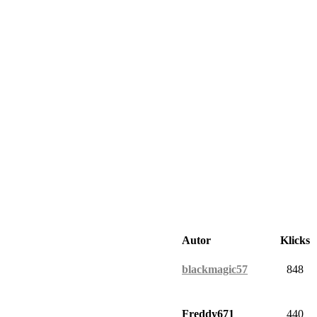
Autor
Klicks
blackmagic57
848
Freddy671
440