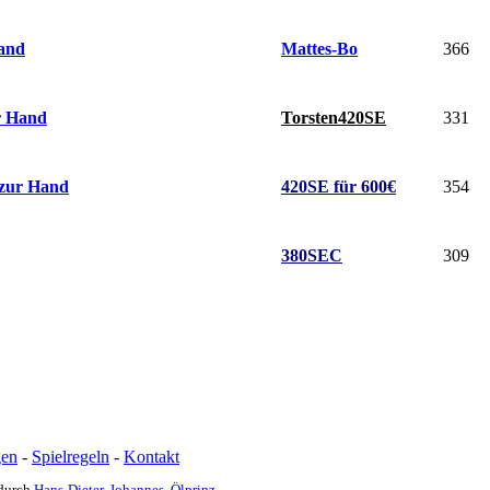
Mattes-Bo
366
Hand
Torsten420SE
331
ur Hand
420SE für 600€
354
 zur Hand
380SEC
309
gen
-
Spielregeln
-
Kontakt
 durch
Hans-Dieter
,
Johannes
,
Ölprinz