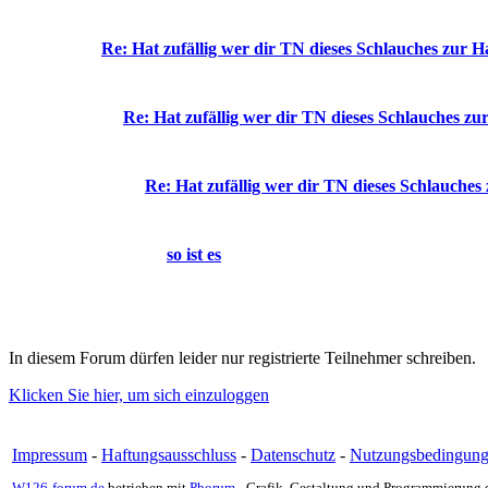
Re: Hat zufällig wer dir TN dieses Schlauches zur 
Re: Hat zufällig wer dir TN dieses Schlauches z
Re: Hat zufällig wer dir TN dieses Schlauches
so ist es
In diesem Forum dürfen leider nur registrierte Teilnehmer schreiben.
Klicken Sie hier, um sich einzuloggen
Impressum
-
Haftungsausschluss
-
Datenschutz
-
Nutzungsbedingun
W126-forum.de
betrieben mit
Phorum
- Grafik, Gestaltung und Programmierung