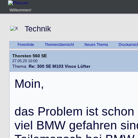
Willkommen!
Technik
Forenliste
Themenübersicht
Neues Thema
Druckansic
Thorsten 560 SE
27.05.25 10:00
Thema:
Re: 300 SE M103 Visco Lüfter
M
o
i
n
,
d
a
s
P
r
o
b
l
e
m
i
s
t
s
c
h
o
n
v
i
e
l
B
M
W
g
e
f
a
h
r
e
n
s
i
n