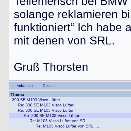
T
e
i
l
e
m
e
n
s
c
h
b
e
i
B
M
W
s
o
l
a
n
g
e
r
e
k
l
a
m
i
e
r
e
n
b
i
f
u
n
k
t
i
o
n
i
e
r
t
“
I
c
h
h
a
b
e
m
i
t
d
e
n
e
n
v
o
n
S
R
L
.
G
r
u
ß
T
h
o
r
s
t
e
n
Antworten
Zitieren
Thema
300 SE M103 Visco Lüfter
Re: 300 SE M103 Visco Lüfter
Re: 300 SE M103 Visco Lüfter
Re: 300 SE M103 Visco Lüfter
Re: M103 Visco Lüfter von SRL ....
Re: M103 Visco Lüfter von SRL ....