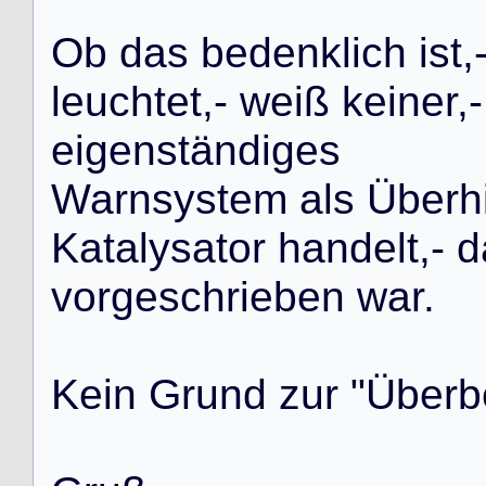
O
b
d
a
s
b
e
d
e
n
k
l
i
c
h
i
s
t
,
l
e
u
c
h
t
e
t
,
-
w
e
i
ß
k
e
i
n
e
r
,
-
e
i
g
e
n
s
t
ä
n
d
i
g
e
s
W
a
r
n
s
y
s
t
e
m
a
l
s
Ü
b
e
r
h
K
a
t
a
l
y
s
a
t
o
r
h
a
n
d
e
l
t
,
-
d
v
o
r
g
e
s
c
h
r
i
e
b
e
n
w
a
r
.
K
e
i
n
G
r
u
n
d
z
u
r
"
Ü
b
e
r
b