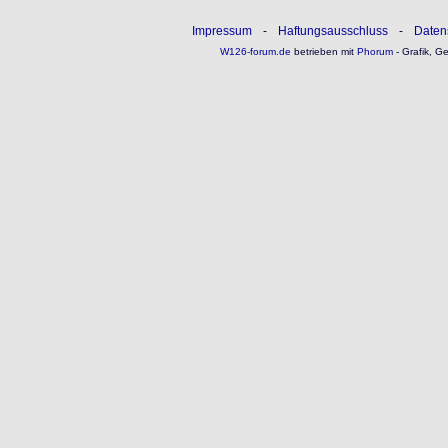
Impressum
-
Haftungsausschluss
-
Daten
W126-forum.de
betrieben mit
Phorum
- Grafik, G