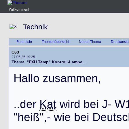
Willkommen!
Technik
Forenliste
Themenübersicht
Neues Thema
Druckansic
C63
27.05.25 19:25
Thema:
"EXH Temp" Kontroll-Lampe ..
H
a
l
l
o
z
u
s
a
m
m
e
n
,
.
.
d
e
r
Kat
w
i
r
d
b
e
i
J
-
W
"
h
e
i
ß
"
,
-
w
i
e
b
e
i
D
e
u
t
s
c