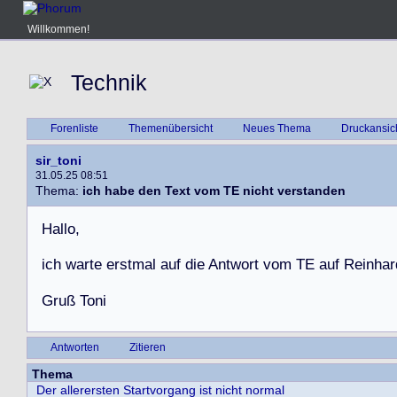
Willkommen!
Technik
Forenliste
Themenübersicht
Neues Thema
Druckansic
sir_toni
31.05.25 08:51
Thema:
ich habe den Text vom TE nicht verstanden
H
a
l
l
o
,
i
c
h
w
a
r
t
e
e
r
s
t
m
a
l
a
u
f
d
i
e
A
n
t
w
o
r
t
v
o
m
T
E
a
u
f
R
e
i
n
h
a
r
G
r
u
ß
T
o
n
i
Antworten
Zitieren
Thema
Der allerersten Startvorgang ist nicht normal