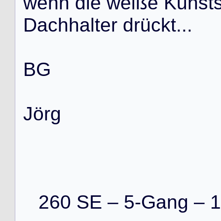
w
e
n
n
d
i
e
w
e
i
ß
e
K
u
n
s
t
D
a
c
h
h
a
l
t
e
r
d
r
ü
c
k
t
.
.
.
B
G
J
ö
r
g
260 SE – 5-Gang – 1