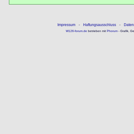
Impressum
-
Haftungsausschluss
-
Daten
W126-forum.de
betrieben mit
Phorum
- Grafik, G