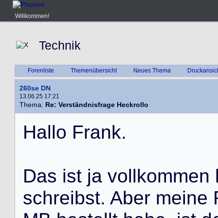
Willkommen!
Technik
Forenliste
Themenübersicht
Neues Thema
Druckansic
260se DN
13.06.25 17:21
Thema:
Re: Verständnisfrage Heckrollo
H
a
l
l
o
F
r
a
n
k
.
D
a
s
i
s
t
j
a
v
o
l
l
k
o
m
m
e
n
s
c
h
r
e
i
b
s
t
.
A
b
e
r
m
e
i
n
e