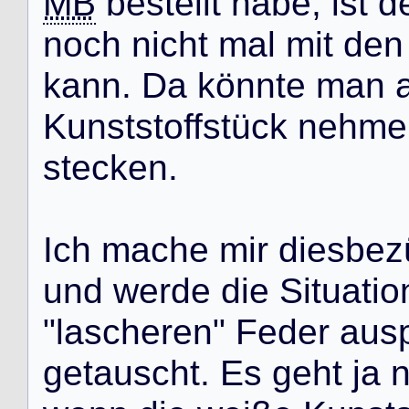
MB
b
e
s
t
e
l
l
t
h
a
b
e
,
i
s
t
d
n
o
c
h
n
i
c
h
t
m
a
l
m
i
t
d
e
n
k
a
n
n
.
D
a
k
ö
n
n
t
e
m
a
n
K
u
n
s
t
s
t
o
f
f
s
t
ü
c
k
n
e
h
m
e
s
t
e
c
k
e
n
.
I
c
h
m
a
c
h
e
m
i
r
d
i
e
s
b
e
z
u
n
d
w
e
r
d
e
d
i
e
S
i
t
u
a
t
i
o
"
l
a
s
c
h
e
r
e
n
"
F
e
d
e
r
a
u
s
g
e
t
a
u
s
c
h
t
.
E
s
g
e
h
t
j
a