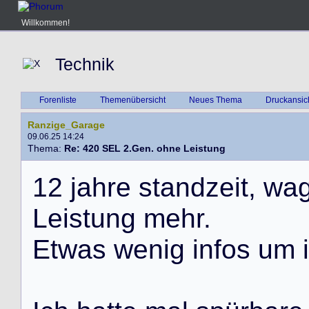
Willkommen!
Technik
Forenliste
Themenübersicht
Neues Thema
Druckansic
Ranzige_Garage
09.06.25 14:24
Thema:
Re: 420 SEL 2.Gen. ohne Leistung
1
2
j
a
h
r
e
s
t
a
n
d
z
e
i
t
,
w
a
L
e
i
s
t
u
n
g
m
e
h
r
.
E
t
w
a
s
w
e
n
i
g
i
n
f
o
s
u
m
i