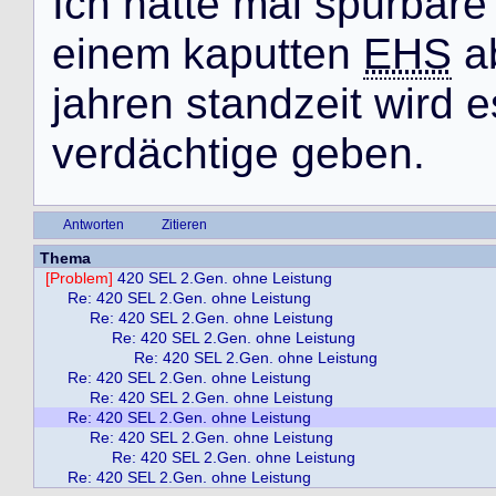
I
c
h
h
a
t
t
e
m
a
l
s
p
ü
r
b
a
r
e
e
i
n
e
m
k
a
p
u
t
t
e
n
EHS
a
j
a
h
r
e
n
s
t
a
n
d
z
e
i
t
w
i
r
d
e
v
e
r
d
ä
c
h
t
i
g
e
g
e
b
e
n
.
Antworten
Zitieren
Thema
[Problem]
420 SEL 2.Gen. ohne Leistung
Re: 420 SEL 2.Gen. ohne Leistung
Re: 420 SEL 2.Gen. ohne Leistung
Re: 420 SEL 2.Gen. ohne Leistung
Re: 420 SEL 2.Gen. ohne Leistung
Re: 420 SEL 2.Gen. ohne Leistung
Re: 420 SEL 2.Gen. ohne Leistung
Re: 420 SEL 2.Gen. ohne Leistung
Re: 420 SEL 2.Gen. ohne Leistung
Re: 420 SEL 2.Gen. ohne Leistung
Re: 420 SEL 2.Gen. ohne Leistung