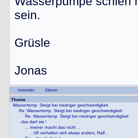
W
a
s
s
e
r
p
u
m
p
e
s
c
h
i
e
n
s
e
i
n
.
G
r
ü
s
l
e
J
o
n
a
s
Antworten
Zitieren
Thema
Wassertemp. Steigt bei niedriger geschwindigkeit
Re: Wassertemp. Steigt bei niedriger geschwindigkeit
Re: Wassertemp. Steigt bei niedriger geschwindigkeit
..das darf sie !
... meiner macht das nicht ...
..V8 verhalten sich etwas anders, Ralf..