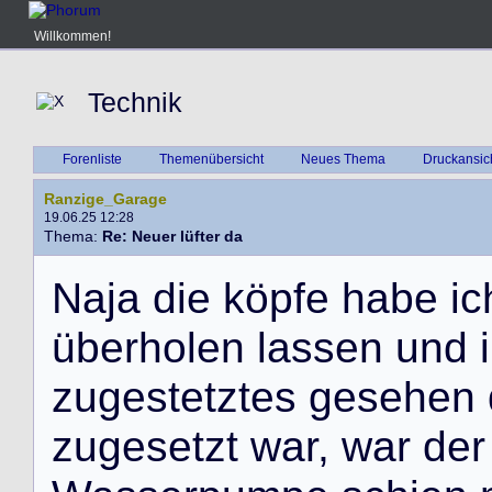
Willkommen!
Technik
Forenliste
Themenübersicht
Neues Thema
Druckansic
Ranzige_Garage
19.06.25 12:28
Thema:
Re: Neuer lüfter da
N
a
j
a
d
i
e
k
ö
p
f
e
h
a
b
e
i
c
ü
b
e
r
h
o
l
e
n
l
a
s
s
e
n
u
n
d
i
z
u
g
e
s
t
e
t
z
t
e
s
g
e
s
e
h
e
n
z
u
g
e
s
e
t
z
t
w
a
r
,
w
a
r
d
e
r