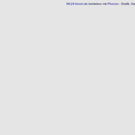
W126-forum.de
betrieben mit
Phorum
- Grafik, G