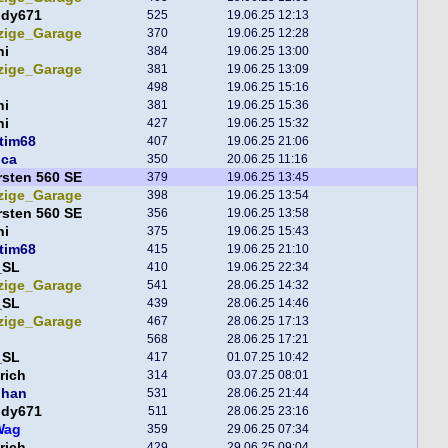
ddy671
525
19.06.25 12:13
zige_Garage
370
19.06.25 12:28
ni
384
19.06.25 13:00
zige_Garage
381
19.06.25 13:09
498
19.06.25 15:16
ni
381
19.06.25 15:36
ni
427
19.06.25 15:32
tim68
407
19.06.25 21:06
nca
350
20.06.25 11:16
sten 560 SE
379
19.06.25 13:45
zige_Garage
398
19.06.25 13:54
sten 560 SE
356
19.06.25 13:58
ni
375
19.06.25 15:43
tim68
415
19.06.25 21:10
_SL
410
19.06.25 22:34
zige_Garage
541
28.06.25 14:32
_SL
439
28.06.25 14:46
zige_Garage
467
28.06.25 17:13
568
28.06.25 17:21
_SL
417
01.07.25 10:42
rich
314
03.07.25 08:01
phan
531
28.06.25 21:44
ddy671
511
28.06.25 23:16
Wag
359
29.06.25 07:34
rich
429
29.06.25 09:04