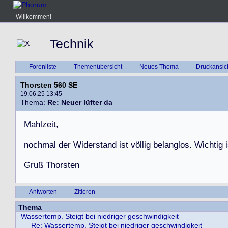
Willkommen!
Technik
Forenliste
Themenübersicht
Neues Thema
Druckansic
Thorsten 560 SE
19.06.25 13:45
Thema:
Re: Neuer lüfter da
M
a
h
l
z
e
i
t
,
n
o
c
h
m
a
l
d
e
r
W
i
d
e
r
s
t
a
n
d
i
s
t
v
ö
l
l
i
g
b
e
l
a
n
g
l
o
s
.
W
i
c
h
t
i
g
i
G
r
u
ß
T
h
o
r
s
t
e
n
Antworten
Zitieren
Thema
Wassertemp. Steigt bei niedriger geschwindigkeit
Re: Wassertemp. Steigt bei niedriger geschwindigkeit