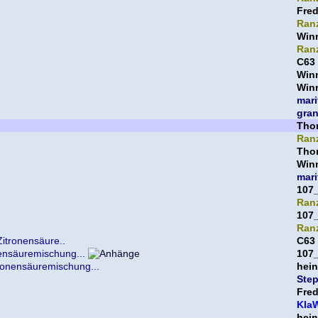
Fre
Ran
Win
Ran
C63
Win
Win
mari
gra
Thor
Ran
Thor
Win
mari
107
Ran
107
Ran
Zitronensäure..
C63
ensäuremischung...
107
ronensäuremischung...
hein
Ste
Fre
Kla
hein