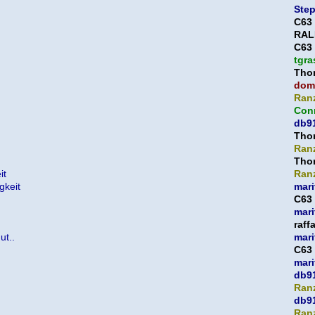
Ste
C63
RAL
C63
tgra
Thor
domi
Ran
Con
db9
Thor
Ran
Thor
it
Ran
gkeit
mari
C63
mari
.
raff
ut..
mari
C63
mari
db9
Ran
db9
Ran