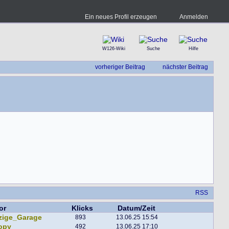
Ein neues Profil erzeugen
Anmelden
W126-Wiki
Suche
Hilfe
vorheriger Beitrag
nächster Beitrag
RSS
or
Klicks
Datum/Zeit
zige_Garage
893
13.06.25 15:54
opy
492
13.06.25 17:10