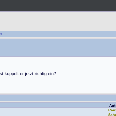
ht
s
t
k
u
p
p
e
l
t
e
r
j
e
t
z
t
r
i
c
h
t
i
g
e
i
n
?
Aut
Ran
Sch