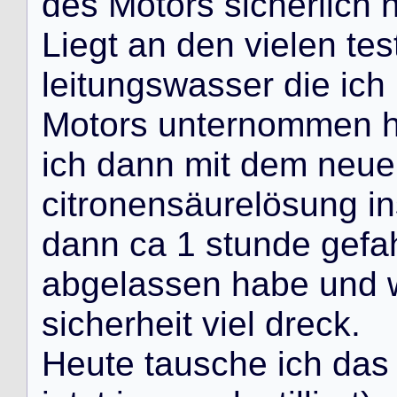
d
e
s
M
o
t
o
r
s
s
i
c
h
e
r
l
i
c
h
L
i
e
g
t
a
n
d
e
n
v
i
e
l
e
n
t
e
s
l
e
i
t
u
n
g
s
w
a
s
s
e
r
d
i
e
i
c
h
M
o
t
o
r
s
u
n
t
e
r
n
o
m
m
e
n
i
c
h
d
a
n
n
m
i
t
d
e
m
n
e
u
e
c
i
t
r
o
n
e
n
s
ä
u
r
e
l
ö
s
u
n
g
i
n
d
a
n
n
c
a
1
s
t
u
n
d
e
g
e
f
a
a
b
g
e
l
a
s
s
e
n
h
a
b
e
u
n
d
s
i
c
h
e
r
h
e
i
t
v
i
e
l
d
r
e
c
k
.
H
e
u
t
e
t
a
u
s
c
h
e
i
c
h
d
a
s