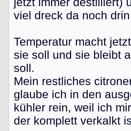
j
e
t
z
t
i
m
m
e
r
d
e
s
t
i
l
l
i
e
r
t
)
v
i
e
l
d
r
e
c
k
d
a
n
o
c
h
d
r
i
n
T
e
m
p
e
r
a
t
u
r
m
a
c
h
t
j
e
t
z
t
s
i
e
s
o
l
l
u
n
d
s
i
e
b
l
e
i
b
t
a
s
o
l
l
.
M
e
i
n
r
e
s
t
l
i
c
h
e
s
c
i
t
r
o
n
e
g
l
a
u
b
e
i
c
h
i
n
d
e
n
a
u
s
g
k
ü
h
l
e
r
r
e
i
n
,
w
e
i
l
i
c
h
m
i
d
e
r
k
o
m
p
l
e
t
t
v
e
r
k
a
l
k
t
i