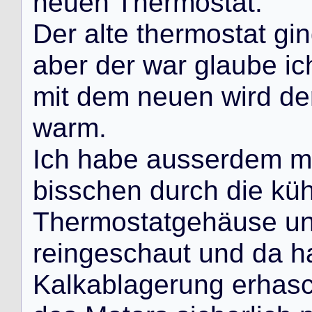
n
e
u
e
n
T
h
e
r
m
o
s
t
a
t
.
D
e
r
a
l
t
e
t
h
e
r
m
o
s
t
a
t
g
i
n
a
b
e
r
d
e
r
w
a
r
g
l
a
u
b
e
i
c
m
i
t
d
e
m
n
e
u
e
n
w
i
r
d
d
e
w
a
r
m
.
I
c
h
h
a
b
e
a
u
s
s
e
r
d
e
m
m
b
i
s
s
c
h
e
n
d
u
r
c
h
d
i
e
k
ü
T
h
e
r
m
o
s
t
a
t
g
e
h
ä
u
s
e
u
r
e
i
n
g
e
s
c
h
a
u
t
u
n
d
d
a
h
K
a
l
k
a
b
l
a
g
e
r
u
n
g
e
r
h
a
s