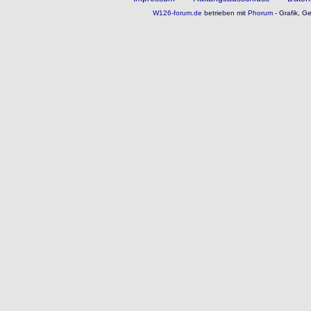
W126-forum.de
betrieben mit
Phorum
- Grafik, G