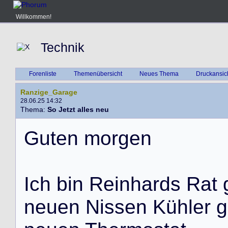
Willkommen!
Technik
Forenliste
Themenübersicht
Neues Thema
Druckansic
Ranzige_Garage
28.06.25 14:32
Thema:
So Jetzt alles neu
G
u
t
e
n
m
o
r
g
e
n
I
c
h
b
i
n
R
e
i
n
h
a
r
d
s
R
a
t
n
e
u
e
n
N
i
s
s
e
n
K
ü
h
l
e
r
g