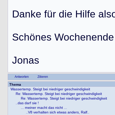
D
a
n
k
e
f
ü
r
d
i
e
H
i
l
f
e
a
l
s
S
c
h
ö
n
e
s
W
o
c
h
e
n
e
n
d
e
J
o
n
a
s
Antworten
Zitieren
Thema
Wassertemp. Steigt bei niedriger geschwindigkeit
Re: Wassertemp. Steigt bei niedriger geschwindigkeit
Re: Wassertemp. Steigt bei niedriger geschwindigkeit
..das darf sie !
... meiner macht das nicht ...
..V8 verhalten sich etwas anders, Ralf..