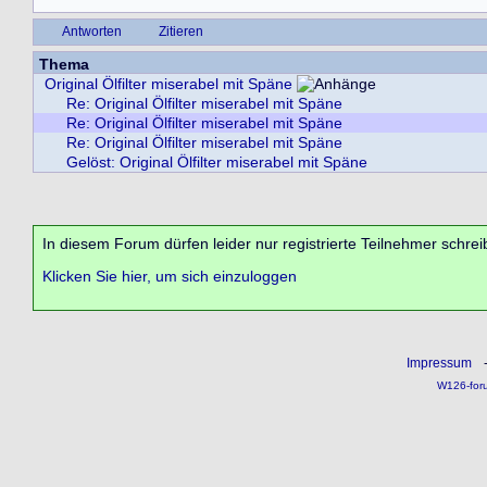
Antworten
Zitieren
Thema
Original Ölfilter miserabel mit Späne
Re: Original Ölfilter miserabel mit Späne
Re: Original Ölfilter miserabel mit Späne
Re: Original Ölfilter miserabel mit Späne
Gelöst: Original Ölfilter miserabel mit Späne
In diesem Forum dürfen leider nur registrierte Teilnehmer schrei
Klicken Sie hier, um sich einzuloggen
Impressum
W126-for