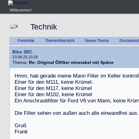
Willkommen!
Technik
Forenliste
Themenübersicht
Neues Thema
Druckansic
Bibo SEC
23.06.25 10:28
Thema:
Re: Original Ölfilter miserabel mit Späne
H
m
m
,
h
a
b
g
e
r
a
d
e
m
e
i
n
e
M
a
n
n
F
i
l
t
e
r
i
m
K
e
l
l
e
r
k
o
n
t
r
o
l
E
i
n
e
r
f
ü
r
d
e
n
M
1
1
1
,
k
e
i
n
e
K
r
ü
m
e
l
.
E
i
n
e
r
f
ü
r
d
e
n
M
1
1
7
,
k
e
i
n
e
K
r
ü
m
e
l
E
i
n
e
r
f
ü
r
d
e
n
M
1
0
2
,
k
e
i
n
e
K
r
ü
m
e
l
E
i
n
A
n
s
c
h
r
a
u
b
f
i
l
t
e
r
f
ü
r
F
o
r
d
V
6
v
o
n
M
a
n
n
,
k
e
i
n
e
K
r
ü
D
i
e
F
i
l
t
e
r
s
e
h
e
n
v
o
n
a
u
ß
e
n
a
u
c
h
a
l
l
e
e
i
n
w
a
n
d
f
r
e
i
a
u
s
.
G
r
u
ß
F
r
a
n
k