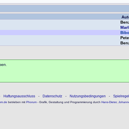
Aut
Ben
Mar
Bib
Pet
Ben
ben.
-
Haftungsausschluss
-
Datenschutz
-
Nutzungsbedingungen
-
Spielrege
um.de
betrieben mit
Phorum
- Grafik, Gestaltung und Programmierung durch
Hans-Dieter
,
Johann