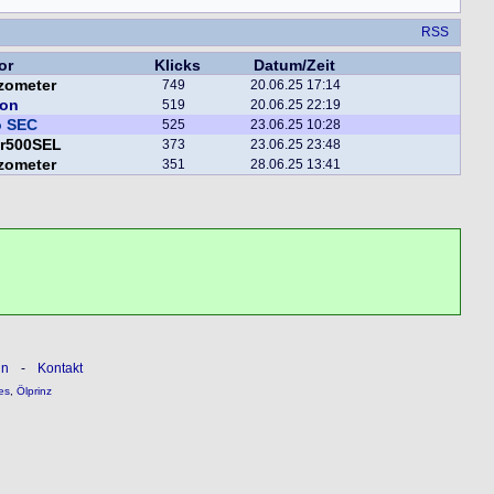
RSS
or
Klicks
Datum/Zeit
zometer
749
20.06.25 17:14
lon
519
20.06.25 22:19
o SEC
525
23.06.25 10:28
er500SEL
373
23.06.25 23:48
zometer
351
28.06.25 13:41
ln
-
Kontakt
es
,
Ölprinz