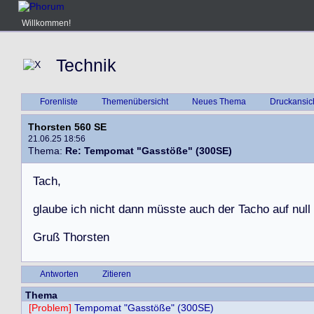
Willkommen!
Technik
Forenliste
Themenübersicht
Neues Thema
Druckansic
Thorsten 560 SE
21.06.25 18:56
Thema:
Re: Tempomat "Gasstöße" (300SE)
T
a
c
h
,
g
l
a
u
b
e
i
c
h
n
i
c
h
t
d
a
n
n
m
ü
s
s
t
e
a
u
c
h
d
e
r
T
a
c
h
o
a
u
f
n
u
l
l
G
r
u
ß
T
h
o
r
s
t
e
n
Antworten
Zitieren
Thema
[Problem]
Tempomat "Gasstöße" (300SE)