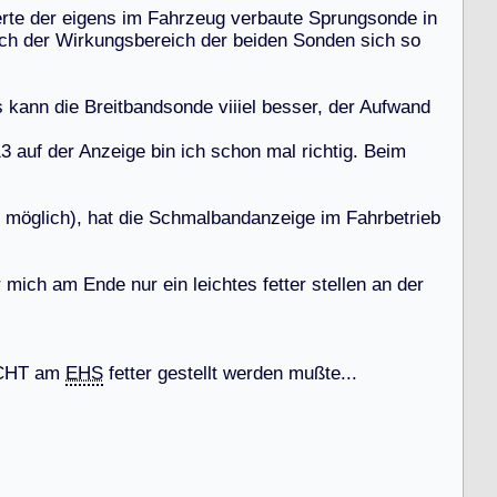
e
r
t
e
d
e
r
e
i
g
e
n
s
i
m
F
a
h
r
z
e
u
g
v
e
r
b
a
u
t
e
S
p
r
u
n
g
s
o
n
d
e
i
n
c
h
d
e
r
W
i
r
k
u
n
g
s
b
e
r
e
i
c
h
d
e
r
b
e
i
d
e
n
S
o
n
d
e
n
s
i
c
h
s
o
s
k
a
n
n
d
i
e
B
r
e
i
t
b
a
n
d
s
o
n
d
e
v
i
i
i
e
l
b
e
s
s
e
r
,
d
e
r
A
u
f
w
a
n
d
1
3
a
u
f
d
e
r
A
n
z
e
i
g
e
b
i
n
i
c
h
s
c
h
o
n
m
a
l
r
i
c
h
t
i
g
.
B
e
i
m
m
ö
g
l
i
c
h
)
,
h
a
t
d
i
e
S
c
h
m
a
l
b
a
n
d
a
n
z
e
i
g
e
i
m
F
a
h
r
b
e
t
r
i
e
b
r
m
i
c
h
a
m
E
n
d
e
n
u
r
e
i
n
l
e
i
c
h
t
e
s
f
e
t
t
e
r
s
t
e
l
l
e
n
a
n
d
e
r
C
H
T
a
m
EHS
f
e
t
t
e
r
g
e
s
t
e
l
l
t
w
e
r
d
e
n
m
u
ß
t
e
.
.
.