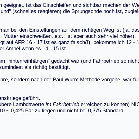
h
g
e
e
i
g
n
e
t
,
i
s
t
d
a
s
E
i
n
s
c
h
l
e
i
f
e
n
u
n
d
s
i
c
h
t
b
a
r
m
a
c
h
e
n
d
e
r
W
s
u
n
d
"
(
s
c
h
n
e
l
l
e
s
r
e
a
g
i
e
r
e
n
)
d
i
e
S
p
r
u
n
g
s
o
n
d
e
n
o
c
h
i
s
t
,
z
u
g
l
e
i
m
a
n
b
e
i
d
e
n
E
i
n
s
t
e
l
l
u
n
g
e
n
a
u
f
d
e
m
r
i
c
h
t
i
g
e
n
W
e
g
i
s
t
(
j
a
,
d
a
e
,
M
u
t
t
e
r
e
i
n
s
c
h
w
e
i
ß
e
n
,
e
t
c
.
,
i
s
t
a
b
e
r
a
u
c
h
s
e
h
r
v
i
e
l
h
ö
h
e
r
)
.
n
g
t
a
u
f
A
F
R
1
6
-
1
7
i
s
t
e
s
g
a
n
z
f
a
l
s
c
h
(
!
)
,
b
e
k
o
m
m
e
i
c
h
1
2
-
e
r
A
m
p
e
l
w
e
n
n
e
s
1
4
-
1
5
i
s
t
.
u
m
"
h
i
n
t
e
n
r
e
i
n
h
ä
n
g
e
n
"
g
e
d
a
c
h
t
w
a
r
(
u
n
d
F
a
h
r
b
e
t
r
i
e
b
s
o
n
i
c
h
t
z
u
m
i
n
d
e
s
t
a
l
s
r
i
c
h
t
i
g
b
e
s
t
ä
t
i
g
t
.
a
h
r
e
,
s
o
n
d
e
r
n
n
a
c
h
d
e
r
P
a
u
l
W
u
r
m
M
e
t
h
o
d
e
v
o
r
g
e
h
e
,
w
a
r
f
ü
e
n
s
k
r
i
e
g
e
g
e
f
ü
h
r
t
.
u
b
e
r
e
L
a
m
b
d
a
w
e
r
t
e
im Fahrbetrieb
e
r
r
e
i
c
h
e
n
z
u
k
ö
n
n
e
n
)
N
I
1
0
~
0
,
4
2
5
B
a
r
z
u
l
i
e
g
e
n
u
n
d
n
i
c
h
t
b
e
i
0
,
3
7
5
S
t
a
n
d
a
r
d
.