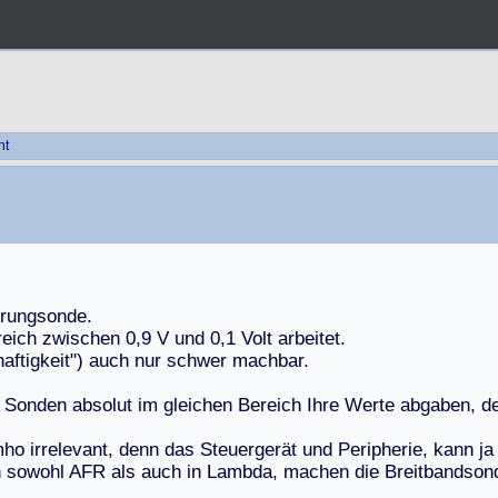
ht
r
u
n
g
s
o
n
d
e
.
r
e
i
c
h
z
w
i
s
c
h
e
n
0
,
9
V
u
n
d
0
,
1
V
o
l
t
a
r
b
e
i
t
e
t
.
h
a
f
t
i
g
k
e
i
t
"
)
a
u
c
h
n
u
r
s
c
h
w
e
r
m
a
c
h
b
a
r
.
S
o
n
d
e
n
a
b
s
o
l
u
t
i
m
g
l
e
i
c
h
e
n
B
e
r
e
i
c
h
I
h
r
e
W
e
r
t
e
a
b
g
a
b
e
n
,
d
m
h
o
i
r
r
e
l
e
v
a
n
t
,
d
e
n
n
d
a
s
S
t
e
u
e
r
g
e
r
ä
t
u
n
d
P
e
r
i
p
h
e
r
i
e
,
k
a
n
n
j
a
n
s
o
w
o
h
l
A
F
R
a
l
s
a
u
c
h
i
n
L
a
m
b
d
a
,
m
a
c
h
e
n
d
i
e
B
r
e
i
t
b
a
n
d
s
o
n