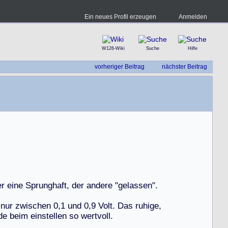
Ein neues Profil erzeugen
Anmelden
W126-Wiki
Suche
Hilfe
vorheriger Beitrag
nächster Beitrag
e
r
e
i
n
e
S
p
r
u
n
g
h
a
f
t
,
d
e
r
a
n
d
e
r
e
"
g
e
l
a
s
s
e
n
"
.
n
u
r
z
w
i
s
c
h
e
n
0
,
1
u
n
d
0
,
9
V
o
l
t
.
D
a
s
r
u
h
i
g
e
,
d
e
b
e
i
m
e
i
n
s
t
e
l
l
e
n
s
o
w
e
r
t
v
o
l
l
.