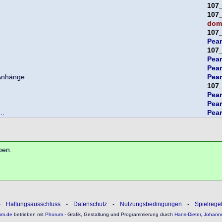
107
107
domi
107
Pea
107
Pea
Pea
Pea
107
Pea
Pea
..
Pea
ben.
-
Haftungsausschluss
-
Datenschutz
-
Nutzungsbedingungen
-
Spielrege
um.de
betrieben mit
Phorum
- Grafik, Gestaltung und Programmierung durch
Hans-Dieter
,
Johann