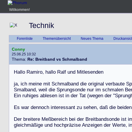
Willkommen!
Technik
Forenliste
Themenübersicht
Neues Thema
Druckansic
Conny
25.06.25 10:32
Thema:
Re: Breitband vs Schmalband
H
a
l
l
o
R
a
m
i
r
o
,
h
a
l
l
o
R
a
l
f
u
n
d
M
i
t
l
e
s
e
n
d
e
n
j
a
,
i
c
h
m
e
i
n
e
m
i
t
S
c
h
m
a
l
b
a
n
d
d
i
e
o
r
i
g
i
n
a
l
v
e
r
b
a
u
t
e
S
p
S
m
a
l
b
a
n
d
,
w
e
i
l
d
i
e
S
p
r
u
n
g
s
o
n
d
e
n
u
r
i
m
s
c
h
m
a
l
e
n
B
e
E
i
n
r
u
h
i
g
e
s
a
b
l
e
s
e
n
i
s
t
i
n
d
e
r
T
a
t
(
w
e
g
e
n
d
e
r
"
S
p
r
u
n
g
E
s
w
a
r
d
e
n
n
o
c
h
i
n
t
e
r
e
s
s
a
n
t
z
u
s
e
h
e
n
,
d
a
ß
d
i
e
b
e
i
d
e
n
D
e
r
b
r
e
i
t
e
r
e
M
e
ß
b
e
r
e
i
c
h
b
e
i
d
e
r
B
r
e
i
t
b
a
n
d
s
o
n
d
e
i
s
t
i
g
l
e
i
c
h
m
ä
ß
i
g
e
u
n
d
h
o
c
h
p
r
ä
z
i
s
e
A
n
z
e
i
g
e
n
d
e
r
W
e
r
t
e
,
i