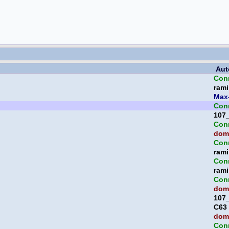
Aut
Con
rami
Max
Con
107
Con
domi
Con
rami
Con
rami
Con
domi
107
C63
domi
Con