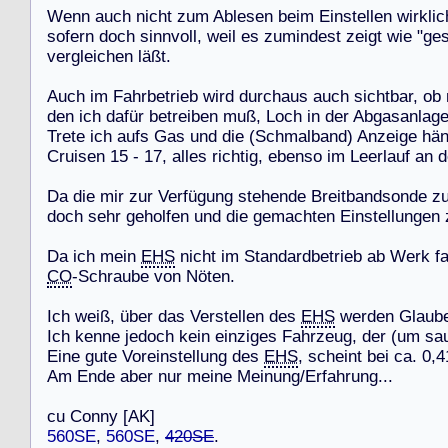
W
e
n
n
a
u
c
h
n
i
c
h
t
z
u
m
A
b
l
e
s
e
n
b
e
i
m
E
i
n
s
t
e
l
l
e
n
w
i
r
k
l
i
c
s
o
f
e
r
n
d
o
c
h
s
i
n
n
v
o
l
l
,
w
e
i
l
e
s
z
u
m
i
n
d
e
s
t
z
e
i
g
t
w
i
e
"
g
e
v
e
r
g
l
e
i
c
h
e
n
l
ä
ß
t
.
A
u
c
h
i
m
F
a
h
r
b
e
t
r
i
e
b
w
i
r
d
d
u
r
c
h
a
u
s
a
u
c
h
s
i
c
h
t
b
a
r
,
o
b
d
e
n
i
c
h
d
a
f
ü
r
b
e
t
r
e
i
b
e
n
m
u
ß
,
L
o
c
h
i
n
d
e
r
A
b
g
a
s
a
n
l
a
g
T
r
e
t
e
i
c
h
a
u
f
s
G
a
s
u
n
d
d
i
e
(
S
c
h
m
a
l
b
a
n
d
)
A
n
z
e
i
g
e
h
ä
C
r
u
i
s
e
n
1
5
-
1
7
,
a
l
l
e
s
r
i
c
h
t
i
g
,
e
b
e
n
s
o
i
m
L
e
e
r
l
a
u
f
a
n
d
D
a
d
i
e
m
i
r
z
u
r
V
e
r
f
ü
g
u
n
g
s
t
e
h
e
n
d
e
B
r
e
i
t
b
a
n
d
s
o
n
d
e
z
d
o
c
h
s
e
h
r
g
e
h
o
l
f
e
n
u
n
d
d
i
e
g
e
m
a
c
h
t
e
n
E
i
n
s
t
e
l
l
u
n
g
e
n
D
a
i
c
h
m
e
i
n
EHS
n
i
c
h
t
i
m
S
t
a
n
d
a
r
d
b
e
t
r
i
e
b
a
b
W
e
r
k
f
CO
-
S
c
h
r
a
u
b
e
v
o
n
N
ö
t
e
n
.
I
c
h
w
e
i
ß
,
ü
b
e
r
d
a
s
V
e
r
s
t
e
l
l
e
n
d
e
s
EHS
w
e
r
d
e
n
G
l
a
u
b
I
c
h
k
e
n
n
e
j
e
d
o
c
h
k
e
i
n
e
i
n
z
i
g
e
s
F
a
h
r
z
e
u
g
,
d
e
r
(
u
m
s
a
E
i
n
e
g
u
t
e
V
o
r
e
i
n
s
t
e
l
l
u
n
g
d
e
s
EHS
,
s
c
h
e
i
n
t
b
e
i
c
a
.
0
,
4
A
m
E
n
d
e
a
b
e
r
n
u
r
m
e
i
n
e
M
e
i
n
u
n
g
/
E
r
f
a
h
r
u
n
g
.
.
.
c
u
C
o
n
n
y
[
A
K
]
560SE
,
560SE
,
420SE
.