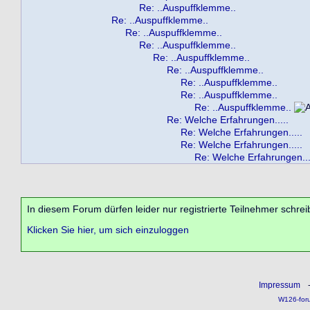
Re: ..Auspuffklemme..
Re: ..Auspuffklemme..
Re: ..Auspuffklemme..
Re: ..Auspuffklemme..
Re: ..Auspuffklemme..
Re: ..Auspuffklemme..
Re: ..Auspuffklemme..
Re: ..Auspuffklemme..
Re: ..Auspuffklemme..
Re: Welche Erfahrungen.....
Re: Welche Erfahrungen.....
Re: Welche Erfahrungen.....
Re: Welche Erfahrungen...
In diesem Forum dürfen leider nur registrierte Teilnehmer schrei
Klicken Sie hier, um sich einzuloggen
Impressum
W126-for