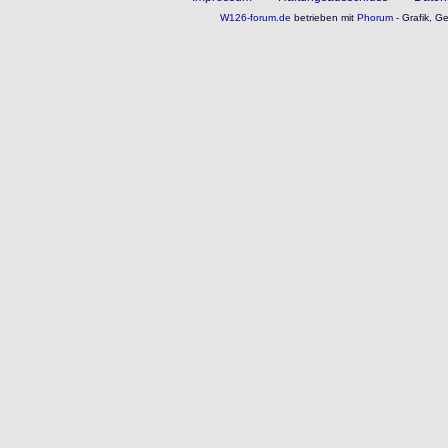
W126-forum.de
betrieben mit
Phorum
- Grafik, G