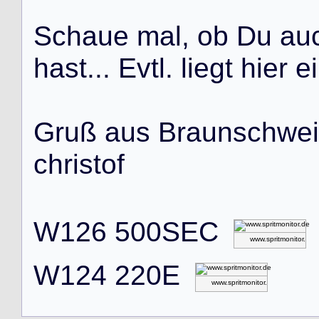
S
c
h
a
u
e
m
a
l
,
o
b
D
u
a
u
h
a
s
t
.
.
.
E
v
t
l
.
l
i
e
g
t
h
i
e
r
e
i
G
r
u
ß
a
u
s
B
r
a
u
n
s
c
h
w
e
i
c
h
r
i
s
t
o
f
W
1
2
6
5
0
0
S
E
C
www.spritmonitor.de
W
1
2
4
2
2
0
E
www.spritmonitor.de