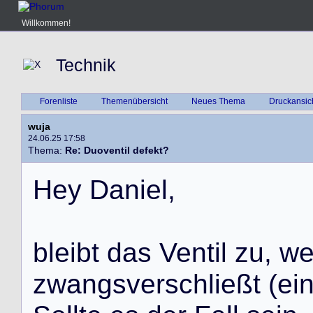
Willkommen!
Technik
Forenliste
Themenübersicht
Neues Thema
Druckansic
wuja
24.06.25 17:58
Thema:
Re: Duoventil defekt?
H
e
y
D
a
n
i
e
l
,
b
l
e
i
b
t
d
a
s
V
e
n
t
i
l
z
u
,
w
z
w
a
n
g
s
v
e
r
s
c
h
l
i
e
ß
t
(
e
i