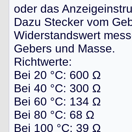
o
d
e
r
d
a
s
A
n
z
e
i
g
e
i
n
s
t
r
D
a
z
u
S
t
e
c
k
e
r
v
o
m
G
e
W
i
d
e
r
s
t
a
n
d
s
w
e
r
t
m
e
s
s
G
e
b
e
r
s
u
n
d
M
a
s
s
e
.
R
i
c
h
t
w
e
r
t
e
:
B
e
i
2
0
°
C
:
6
0
0
Ω
B
e
i
4
0
°
C
:
3
0
0
Ω
B
e
i
6
0
°
C
:
1
3
4
Ω
B
e
i
8
0
°
C
:
6
8
Ω
B
e
i
1
0
0
°
C
:
3
9
Ω