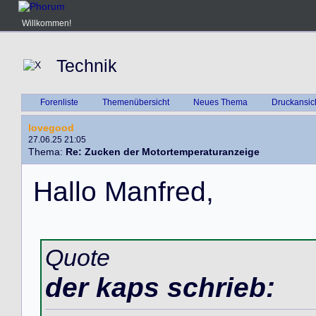
Willkommen!
Technik
Forenliste
Themenübersicht
Neues Thema
Druckansic
lovegood
27.06.25 21:05
Thema:
Re: Zucken der Motortemperaturanzeige
H
a
l
l
o
M
a
n
f
r
e
d
,
Quote
der kaps schrieb: