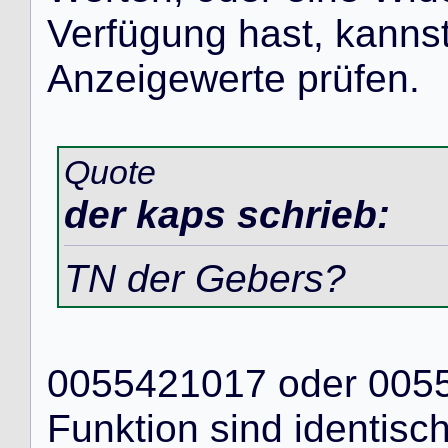
V
e
r
f
ü
g
u
n
g
h
a
s
t
,
k
a
n
n
s
A
n
z
e
i
g
e
w
e
r
t
e
p
r
ü
f
e
n
.
Quote
der kaps schrieb:
TN der Gebers?
0
0
5
5
4
2
1
0
1
7
o
d
e
r
0
0
5
F
u
n
k
t
i
o
n
s
i
n
d
i
d
e
n
t
i
s
c