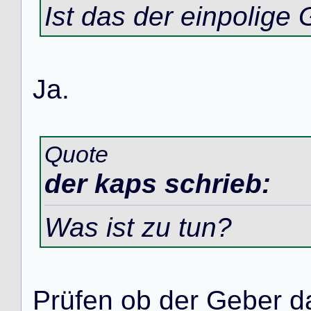
Ist das der einpolig
J
a
.
Quote
der kaps schrieb:
Was ist zu tun?
P
r
ü
f
e
n
o
b
d
e
r
G
e
b
e
r
d