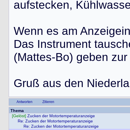
a
u
f
s
t
e
c
k
e
n
,
K
ü
h
l
w
a
s
s
W
e
n
n
e
s
a
m
A
n
z
e
i
g
e
i
D
a
s
I
n
s
t
r
u
m
e
n
t
t
a
u
s
c
h
(
M
a
t
t
e
s
-
B
o
)
g
e
b
e
n
z
u
r
G
r
u
ß
a
u
s
d
e
n
N
i
e
d
e
r
l
a
Antworten
Zitieren
Thema
[Gelöst]
Zucken der Motortemperaturanzeige
Re: Zucken der Motortemperaturanzeige
Re: Zucken der Motortemperaturanzeige