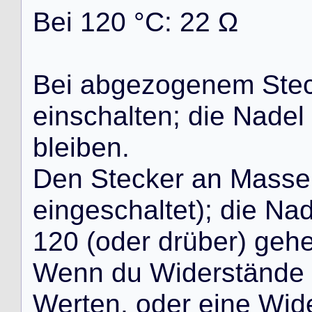
B
e
i
1
2
0
°
C
:
2
2
Ω
B
e
i
a
b
g
e
z
o
g
e
n
e
m
S
t
e
e
i
n
s
c
h
a
l
t
e
n
;
d
i
e
N
a
d
e
l
b
l
e
i
b
e
n
.
D
e
n
S
t
e
c
k
e
r
a
n
M
a
s
s
e
e
i
n
g
e
s
c
h
a
l
t
e
t
)
;
d
i
e
N
a
1
2
0
(
o
d
e
r
d
r
ü
b
e
r
)
g
e
h
W
e
n
n
d
u
W
i
d
e
r
s
t
ä
n
d
e
W
e
r
t
e
n
,
o
d
e
r
e
i
n
e
W
i
d