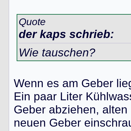
Quote
der kaps schrieb:
Wie tauschen?
W
e
n
n
e
s
a
m
G
e
b
e
r
l
i
e
E
i
n
p
a
a
r
L
i
t
e
r
K
ü
h
l
w
a
s
G
e
b
e
r
a
b
z
i
e
h
e
n
,
a
l
t
e
n
n
e
u
e
n
G
e
b
e
r
e
i
n
s
c
h
r
a