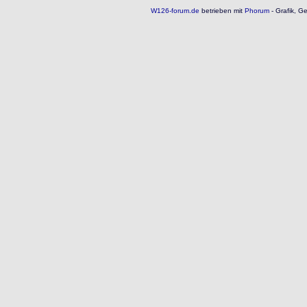
W126-forum.de
betrieben mit
Phorum
- Grafik, G