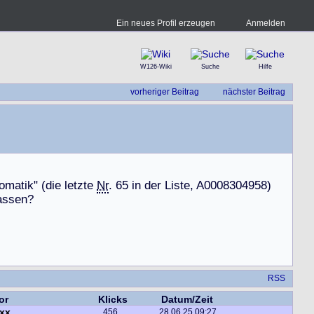
Ein neues Profil erzeugen
Anmelden
W126-Wiki
Suche
Hilfe
vorheriger Beitrag
nächster Beitrag
o
m
a
t
i
k
"
(
d
i
e
l
e
t
z
t
e
Nr
.
6
5
i
n
d
e
r
L
i
s
t
e
,
A
0
0
0
8
3
0
4
9
5
8
)
a
s
s
e
n
?
RSS
or
Klicks
Datum/Zeit
ixx
456
28.06.25 09:27