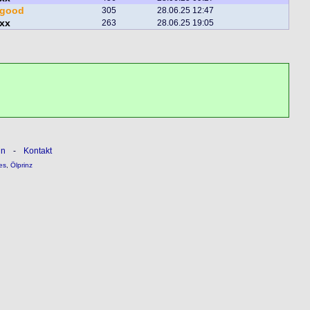
egood
305
28.06.25 12:47
ixx
263
28.06.25 19:05
ln
-
Kontakt
es
,
Ölprinz