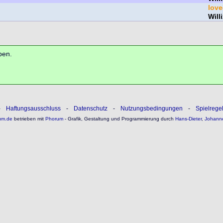
lov
Will
ben.
-
Haftungsausschluss
-
Datenschutz
-
Nutzungsbedingungen
-
Spielrege
um.de
betrieben mit
Phorum
- Grafik, Gestaltung und Programmierung durch
Hans-Dieter
,
Johann