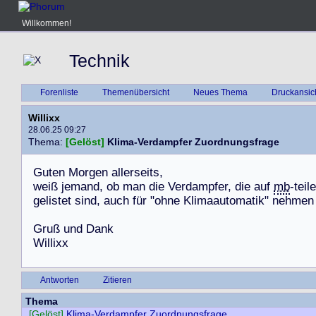
Willkommen!
Technik
Forenliste
Themenübersicht
Neues Thema
Druckansic
Willixx
28.06.25 09:27
Thema:
[Gelöst]
Klima-Verdampfer Zuordnungsfrage
G
u
t
e
n
M
o
r
g
e
n
a
l
l
e
r
s
e
i
t
s
,
w
e
i
ß
j
e
m
a
n
d
,
o
b
m
a
n
d
i
e
V
e
r
d
a
m
p
f
e
r
,
d
i
e
a
u
f
mb
-
t
e
i
l
e
g
e
l
i
s
t
e
t
s
i
n
d
,
a
u
c
h
f
ü
r
"
o
h
n
e
K
l
i
m
a
a
u
t
o
m
a
t
i
k
"
n
e
h
m
e
n
G
r
u
ß
u
n
d
D
a
n
k
W
i
l
l
i
x
x
Antworten
Zitieren
Thema
[Gelöst]
Klima-Verdampfer Zuordnungsfrage