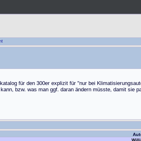
ht
k
a
t
a
l
o
g
f
ü
r
d
e
n
3
0
0
e
r
e
x
p
l
i
z
i
t
f
ü
r
"
n
u
r
b
e
i
K
l
i
m
a
t
i
s
i
e
r
u
n
g
s
a
u
t
k
a
n
n
,
b
z
w
.
w
a
s
m
a
n
g
g
f
.
d
a
r
a
n
ä
n
d
e
r
n
m
ü
s
s
t
e
,
d
a
m
i
t
s
i
e
p
Aut
Will