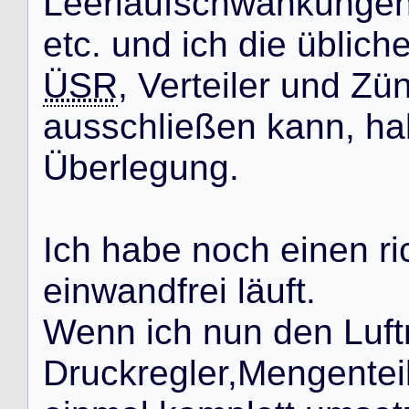
L
e
e
r
l
a
u
f
s
c
h
w
a
n
k
u
n
g
e
e
t
c
.
u
n
d
i
c
h
d
i
e
ü
b
l
i
c
h
ÜSR
,
V
e
r
t
e
i
l
e
r
u
n
d
Z
ü
a
u
s
s
c
h
l
i
e
ß
e
n
k
a
n
n
,
h
a
Ü
b
e
r
l
e
g
u
n
g
.
I
c
h
h
a
b
e
n
o
c
h
e
i
n
e
n
r
i
e
i
n
w
a
n
d
f
r
e
i
l
ä
u
f
t
.
W
e
n
n
i
c
h
n
u
n
d
e
n
L
u
f
t
D
r
u
c
k
r
e
g
l
e
r
,
M
e
n
g
e
n
t
e
i