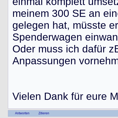
e
i
n
m
a
l
k
o
m
p
l
e
t
t
u
m
s
e
t
m
e
i
n
e
m
3
0
0
S
E
a
n
e
i
n
g
e
l
e
g
e
n
h
a
t
,
m
ü
s
s
t
e
e
S
p
e
n
d
e
r
w
a
g
e
n
e
i
n
w
a
n
O
d
e
r
m
u
s
s
i
c
h
d
a
f
ü
r
z
A
n
p
a
s
s
u
n
g
e
n
v
o
r
n
e
h
V
i
e
l
e
n
D
a
n
k
f
ü
r
e
u
r
e
Antworten
Zitieren