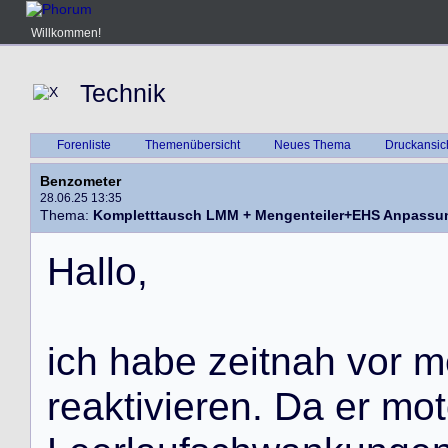
Willkommen!
Technik
Forenliste
Themenübersicht
Neues Thema
Druckansic
Benzometer
28.06.25 13:35
Thema:
Kompletttausch LMM + Mengenteiler+EHS Anpassu
H
a
l
l
o
,
i
c
h
h
a
b
e
z
e
i
t
n
a
h
v
o
r
m
r
e
a
k
t
i
v
i
e
r
e
n
.
D
a
e
r
m
o
t