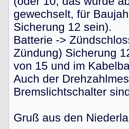
(
o
d
e
r
1
0
,
d
a
s
w
u
r
d
e
a
g
e
w
e
c
h
s
e
l
t
,
f
ü
r
B
a
u
j
a
h
S
i
c
h
e
r
u
n
g
1
2
s
e
i
n
)
.
B
a
t
t
e
r
i
e
-
>
Z
ü
n
d
s
c
h
l
o
s
Z
ü
n
d
u
n
g
)
S
i
c
h
e
r
u
n
g
1
v
o
n
1
5
u
n
d
i
m
K
a
b
e
l
b
A
u
c
h
d
e
r
D
r
e
h
z
a
h
l
m
e
s
B
r
e
m
s
l
i
c
h
t
s
c
h
a
l
t
e
r
s
i
n
G
r
u
ß
a
u
s
d
e
n
N
i
e
d
e
r
l
a