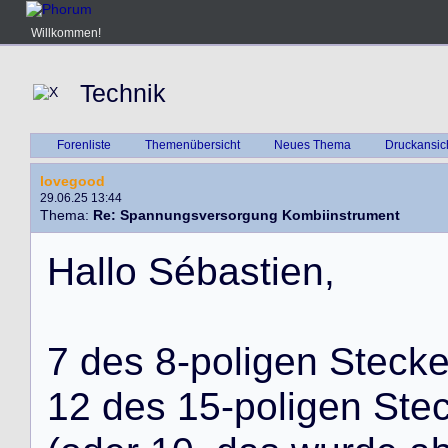
Willkommen!
Technik
Forenliste
Themenübersicht
Neues Thema
Druckansic
lovegood
29.06.25 13:44
Thema:
Re: Spannungsversorgung Kombiinstrument
H
a
l
l
o
S
é
b
a
s
t
i
e
n
,
7
d
e
s
8
-
p
o
l
i
g
e
n
S
t
e
c
k
1
2
d
e
s
1
5
-
p
o
l
i
g
e
n
S
t
e