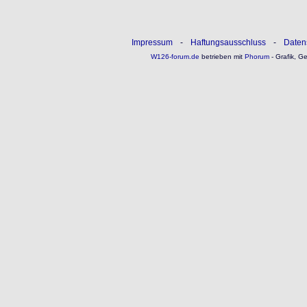
Impressum
-
Haftungsausschluss
-
Daten
W126-forum.de
betrieben mit
Phorum
- Grafik, G