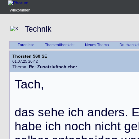
Willkommen!
Technik
Forenliste
Themenübersicht
Neues Thema
Druckansic
Thorsten 560 SE
01.07.25 20:42
Thema:
Re: Zusatzluftschieber
T
a
c
h
,
d
a
s
s
e
h
e
i
c
h
a
n
d
e
r
s
.
h
a
b
e
i
c
h
n
o
c
h
n
i
c
h
t
g
e