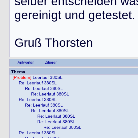
s
e
l
b
e
r
e
n
t
s
c
h
e
i
d
e
n
w
a
g
e
r
e
i
n
i
g
t
u
n
d
g
e
t
e
s
t
e
t
.
G
r
u
ß
T
h
o
r
s
t
e
n
Antworten
Zitieren
Thema
[Problem]
Leerlauf 380SL
Re: Leerlauf 380SL
Re: Leerlauf 380SL
Re: Leerlauf 380SL
Re: Leerlauf 380SL
Re: Leerlauf 380SL
Re: Leerlauf 380SL
Re: Leerlauf 380SL
Re: Leerlauf 380SL
Re: Leerlauf 380SL
Re: Leerlauf 380SL