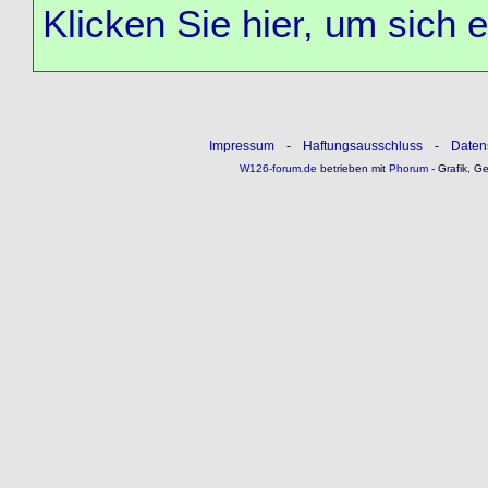
Klicken Sie hier, um sich 
Impressum
-
Haftungsausschluss
-
Daten
W126-forum.de
betrieben mit
Phorum
- Grafik, G