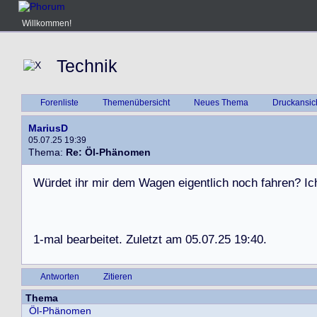
Willkommen!
Technik
Forenliste
Themenübersicht
Neues Thema
Druckansic
MariusD
05.07.25 19:39
Thema:
Re: Öl-Phänomen
W
ü
r
d
e
t
i
h
r
m
i
r
d
e
m
W
a
g
e
n
e
i
g
e
n
t
l
i
c
h
n
o
c
h
f
a
h
r
e
n
?
I
c
1
-
m
a
l
b
e
a
r
b
e
i
t
e
t
.
Z
u
l
e
t
z
t
a
m
0
5
.
0
7
.
2
5
1
9
:
4
0
.
Antworten
Zitieren
Thema
Öl-Phänomen