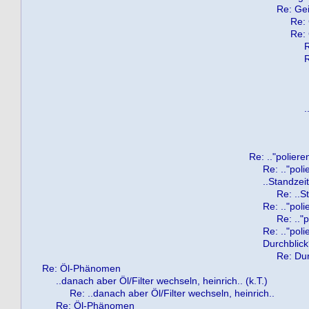
Re: Geiz
Re: 
Re: 
R
R
.
Re: .."polieren
Re: .."poli
..Standzeit
Re: ..S
Re: .."poli
Re: .."p
Re: .."poli
Durchblic
Re: Dur
Re: Öl-Phänomen
..danach aber Öl/Filter wechseln, heinrich.. (k.T.)
Re: ..danach aber Öl/Filter wechseln, heinrich..
Re: Öl-Phänomen