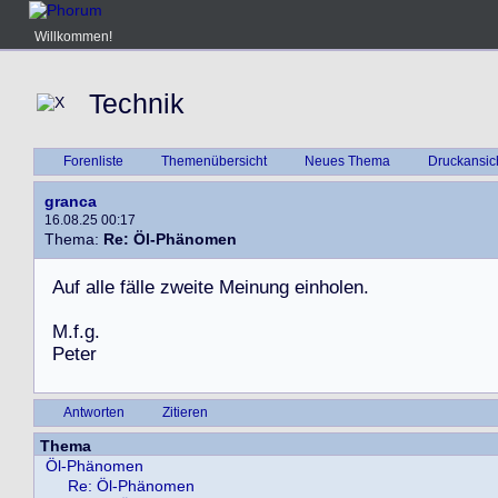
Willkommen!
Technik
Forenliste
Themenübersicht
Neues Thema
Druckansic
granca
16.08.25 00:17
Thema:
Re: Öl-Phänomen
A
u
f
a
l
l
e
f
ä
l
l
e
z
w
e
i
t
e
M
e
i
n
u
n
g
e
i
n
h
o
l
e
n
.
M
.
f
.
g
.
P
e
t
e
r
Antworten
Zitieren
Thema
Öl-Phänomen
Re: Öl-Phänomen