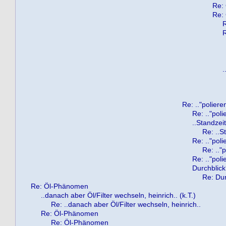
Re: 
Re: 
R
R
.
Re: .."polieren
Re: .."poli
..Standzeit
Re: ..S
Re: .."poli
Re: .."p
Re: .."poli
Durchblic
Re: Dur
Re: Öl-Phänomen
..danach aber Öl/Filter wechseln, heinrich.. (k.T.)
Re: ..danach aber Öl/Filter wechseln, heinrich..
Re: Öl-Phänomen
Re: Öl-Phänomen