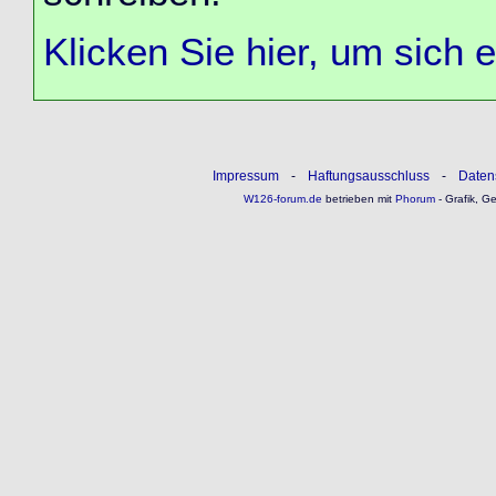
Klicken Sie hier, um sich 
Impressum
-
Haftungsausschluss
-
Daten
W126-forum.de
betrieben mit
Phorum
- Grafik, G