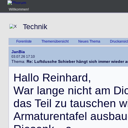
Willkommen!
Technik
Forenliste
Themenübersicht
Neues Thema
Druckansic
JanBia
03.07.26 17:10
Thema:
Re: Luftdusche Schieber hängt sich immer wieder 
H
a
l
l
o
R
e
i
n
h
a
r
d
,
W
a
r
l
a
n
g
e
n
i
c
h
t
a
m
D
i
d
a
s
T
e
i
l
z
u
t
a
u
s
c
h
e
n
w
A
r
m
a
t
u
r
e
n
t
a
f
e
l
a
u
s
b
a
u