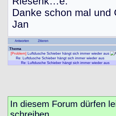
R
i
e
s
e
n
k
…
e
.
D
a
n
k
e
s
c
h
o
n
m
a
l
u
n
d
J
a
n
Antworten
Zitieren
Thema
[Problem]
Luftdusche Schieber hängt sich immer wieder aus
Re: Luftdusche Schieber hängt sich immer wieder aus
Re: Luftdusche Schieber hängt sich immer wieder aus
In diesem Forum dürfen lei
schreiben.