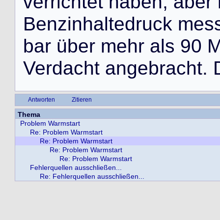
v
e
r
r
i
c
h
t
e
t
h
a
b
e
n
,
a
b
e
r
B
e
n
z
i
n
h
a
l
t
e
d
r
u
c
k
m
e
s
b
a
r
ü
b
e
r
m
e
h
r
a
l
s
9
0
V
e
r
d
a
c
h
t
a
n
g
e
b
r
a
c
h
t
.
Antworten
Zitieren
Thema
Problem Warmstart
Re: Problem Warmstart
Re: Problem Warmstart
Re: Problem Warmstart
Re: Problem Warmstart
Fehlerquellen ausschließen...
Re: Fehlerquellen ausschließen...