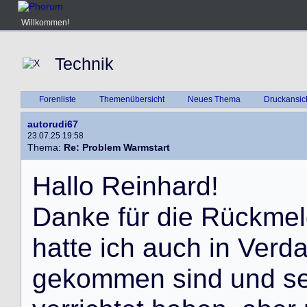
Willkommen!
Technik
Forenliste
Themenübersicht
Neues Thema
Druckansic
autorudi67
23.07.25 19:58
Thema:
Re: Problem Warmstart
H
a
l
l
o
R
e
i
n
h
a
r
d
!
D
a
n
k
e
f
ü
r
d
i
e
R
ü
c
k
m
e
l
h
a
t
t
e
i
c
h
a
u
c
h
i
n
V
e
r
d
g
e
k
o
m
m
e
n
s
i
n
d
u
n
d
s