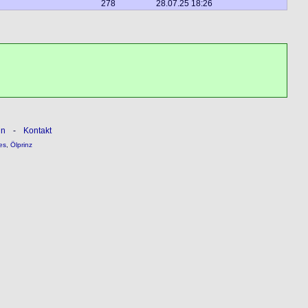
278
28.07.25 18:26
ln
-
Kontakt
es
,
Ölprinz