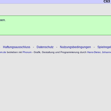
C63
ben.
-
Haftungsausschluss
-
Datenschutz
-
Nutzungsbedingungen
-
Spielrege
um.de
betrieben mit
Phorum
- Grafik, Gestaltung und Programmierung durch
Hans-Dieter
,
Johann