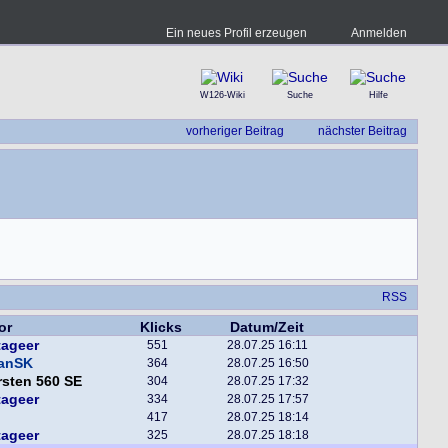
Ein neues Profil erzeugen
Anmelden
W126-Wiki
Suche
Hilfe
vorheriger Beitrag
nächster Beitrag
RSS
or
Klicks
Datum/Zeit
tageer
551
28.07.25 16:11
fanSK
364
28.07.25 16:50
sten 560 SE
304
28.07.25 17:32
tageer
334
28.07.25 17:57
417
28.07.25 18:14
tageer
325
28.07.25 18:18