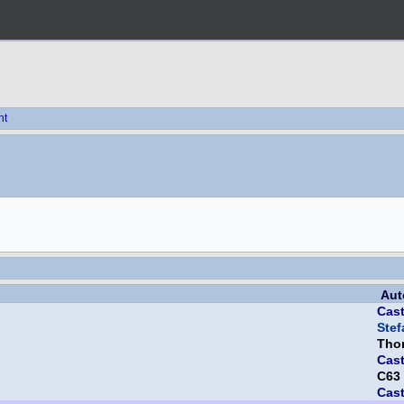
ht
Aut
Cas
Ste
Thor
Cas
C63
Cas