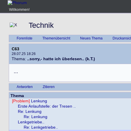
Willkommen!
Technik
Forenliste
Themenübersicht
Neues Thema
Druckansic
C63
28.07.25 18:26
Thema:
..sorry,- hatte ich überlesen.. (k.T.)
.
.
.
Antworten
Zitieren
Thema
[Problem]
Lenkung
Erste Anlaufstelle: der Tresen ..
Re: Lenkung
Re: Lenkung
Lenkgetriebe..
Re: Lenkgetriebe..