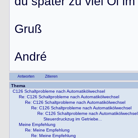
d
u
s
p
ä
t
e
r
z
u
v
i
e
l
Ö
l
i
m
G
r
u
ß
A
n
d
r
é
Antworten
Zitieren
Thema
C126 Schaltprobleme nach Automatikölwechsel
Re: C126 Schaltprobleme nach Automatikölwechsel
Re: C126 Schaltprobleme nach Automatikölwechsel
Re: C126 Schaltprobleme nach Automatikölwechsel
Re: C126 Schaltprobleme nach Automatikölwechsel
Steuerdruckzug im Getriebe...
Meine Empfehlung
Re: Meine Empfehlung
Re: Meine Empfehlung