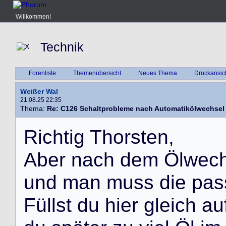
Willkommen!
Technik
Forenliste
Themenübersicht
Neues Thema
Druckansic
Weißer Wal
21.08.25 22:35
Thema:
Re: C126 Schaltprobleme nach Automatikölwechsel
R
i
c
h
t
i
g
T
h
o
r
s
t
e
n
,
A
b
e
r
n
a
c
h
d
e
m
Ö
l
w
e
c
u
n
d
m
a
n
m
u
s
s
d
i
e
p
a
s
F
ü
l
l
s
t
d
u
h
i
e
r
g
l
e
i
c
h
a
u