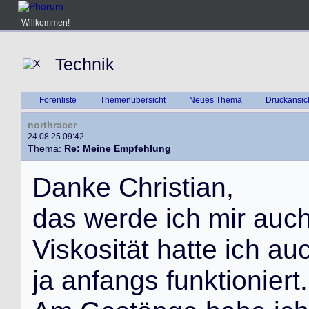
Willkommen!
Technik
Forenliste
Themenübersicht
Neues Thema
Druckansic
northracer
24.08.25 09:42
Thema:
Re: Meine Empfehlung
D
a
n
k
e
C
h
r
i
s
t
i
a
n
,
d
a
s
w
e
r
d
e
i
c
h
m
i
r
a
u
c
V
i
s
k
o
s
i
t
ä
t
h
a
t
t
e
i
c
h
a
u
j
a
a
n
f
a
n
g
s
f
u
n
k
t
i
o
n
i
e
r
t
.