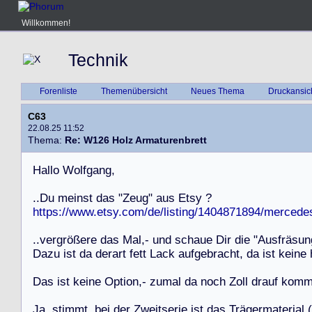
Willkommen!
Technik
Forenliste
Themenübersicht
Neues Thema
Druckansic
C63
22.08.25 11:52
Thema:
Re: W126 Holz Armaturenbrett
H
a
l
l
o
W
o
l
f
g
a
n
g
,
.
.
D
u
m
e
i
n
s
t
d
a
s
"
Z
e
u
g
"
a
u
s
E
t
s
y
?
https://www.etsy.com/de/listing/1404871894/mercede
.
.
v
e
r
g
r
ö
ß
e
r
e
d
a
s
M
a
l
,
-
u
n
d
s
c
h
a
u
e
D
i
r
d
i
e
"
A
u
s
f
r
ä
s
u
n
D
a
z
u
i
s
t
d
a
d
e
r
a
r
t
f
e
t
t
L
a
c
k
a
u
f
g
e
b
r
a
c
h
t
,
d
a
i
s
t
k
e
i
n
e
D
a
s
i
s
t
k
e
i
n
e
O
p
t
i
o
n
,
-
z
u
m
a
l
d
a
n
o
c
h
Z
o
l
l
d
r
a
u
f
k
o
m
J
a
,
s
t
i
m
m
t
,
b
e
i
d
e
r
Z
w
e
i
t
s
e
r
i
e
i
s
t
d
a
s
T
r
ä
g
e
r
m
a
t
e
r
i
a
l
(