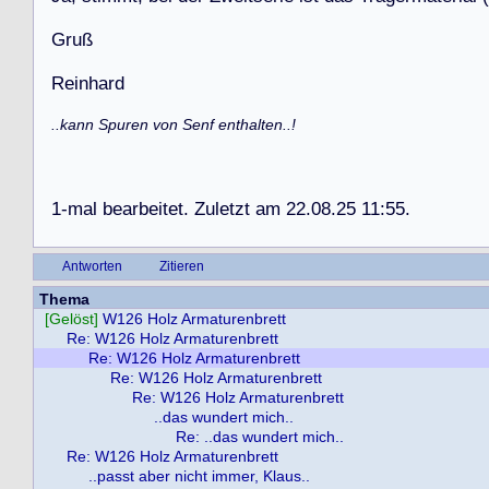
G
r
u
ß
R
e
i
n
h
a
r
d
..kann Spuren von Senf enthalten..!
1
-
m
a
l
b
e
a
r
b
e
i
t
e
t
.
Z
u
l
e
t
z
t
a
m
2
2
.
0
8
.
2
5
1
1
:
5
5
.
Antworten
Zitieren
Thema
[Gelöst]
W126 Holz Armaturenbrett
Re: W126 Holz Armaturenbrett
Re: W126 Holz Armaturenbrett
Re: W126 Holz Armaturenbrett
Re: W126 Holz Armaturenbrett
..das wundert mich..
Re: ..das wundert mich..
Re: W126 Holz Armaturenbrett
..passt aber nicht immer, Klaus..