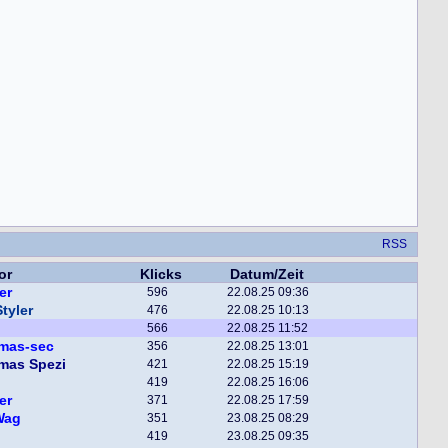
RSS
or
Klicks
Datum/Zeit
er
596
22.08.25 09:36
tyler
476
22.08.25 10:13
566
22.08.25 11:52
mas-sec
356
22.08.25 13:01
mas Spezi
421
22.08.25 15:19
419
22.08.25 16:06
er
371
22.08.25 17:59
Wag
351
23.08.25 08:29
419
23.08.25 09:35