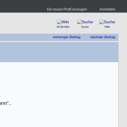
Ein neues Profil erzeugen
Anmelden
W126-Wiki
Suche
Hilfe
vorheriger Beitrag
nächster Beitrag
o
r
m
"
.
.