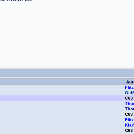
Aut
Flitz
OldS
C63
Tho
Tho
C63
Flitz
Kla
C63