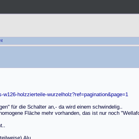
ht
s-w126-holzzierteile-wurzelholz?ref=pagination&page=1
g
e
n
"
f
ü
r
d
i
e
S
c
h
a
l
t
e
r
a
n
,
-
d
a
w
i
r
d
e
i
n
e
m
s
c
h
w
i
n
d
e
l
i
g
.
.
h
o
m
o
g
e
n
e
F
l
ä
c
h
e
m
e
h
r
v
o
r
h
a
n
d
e
n
,
d
a
s
i
s
t
n
u
r
n
o
c
h
"
W
e
l
l
a
f
m
t
.
.
t
e
i
l
w
e
i
s
e
)
A
l
u
.
.