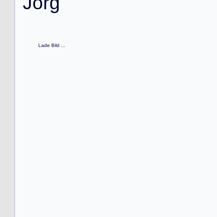
J
ö
r
g
Lade Bild ...