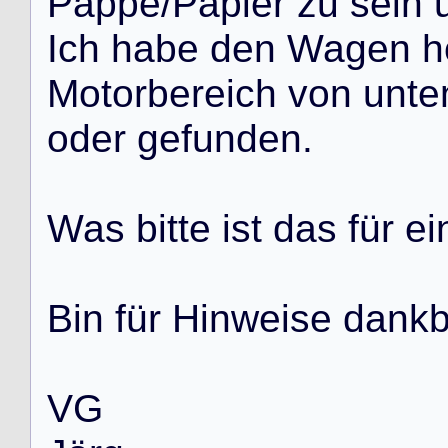
P
a
p
p
e
/
P
a
p
i
e
r
z
u
s
e
i
n
I
c
h
h
a
b
e
d
e
n
W
a
g
e
n
h
M
o
t
o
r
b
e
r
e
i
c
h
v
o
n
u
n
t
e
o
d
e
r
g
e
f
u
n
d
e
n
.
W
a
s
b
i
t
t
e
i
s
t
d
a
s
f
ü
r
e
i
B
i
n
f
ü
r
H
i
n
w
e
i
s
e
d
a
n
k
V
G