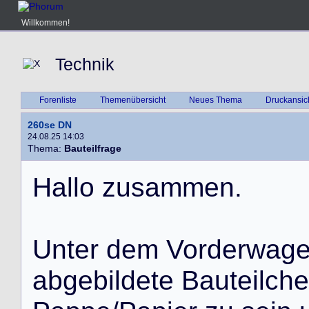
Willkommen!
Technik
Forenliste
Themenübersicht
Neues Thema
Druckansic
260se DN
24.08.25 14:03
Thema:
Bauteilfrage
H
a
l
l
o
z
u
s
a
m
m
e
n
.
U
n
t
e
r
d
e
m
V
o
r
d
e
r
w
a
g
a
b
g
e
b
i
l
d
e
t
e
B
a
u
t
e
i
l
c
h
e