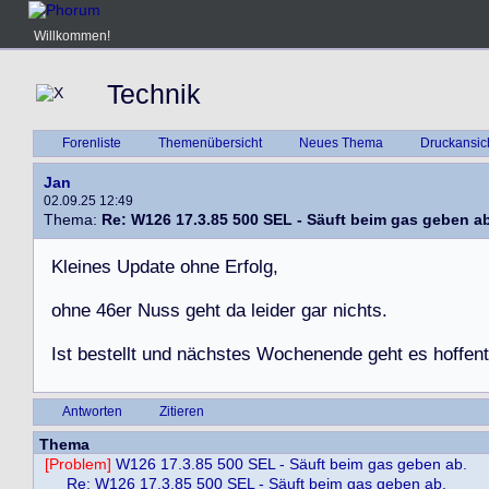
Willkommen!
Technik
Forenliste
Themenübersicht
Neues Thema
Druckansic
Jan
02.09.25 12:49
Thema:
Re: W126 17.3.85 500 SEL - Säuft beim gas geben ab
K
l
e
i
n
e
s
U
p
d
a
t
e
o
h
n
e
E
r
f
o
l
g
,
o
h
n
e
4
6
e
r
N
u
s
s
g
e
h
t
d
a
l
e
i
d
e
r
g
a
r
n
i
c
h
t
s
.
I
s
t
b
e
s
t
e
l
l
t
u
n
d
n
ä
c
h
s
t
e
s
W
o
c
h
e
n
e
n
d
e
g
e
h
t
e
s
h
o
f
f
e
n
t
Antworten
Zitieren
Thema
[Problem]
W126 17.3.85 500 SEL - Säuft beim gas geben ab.
Re: W126 17.3.85 500 SEL - Säuft beim gas geben ab.