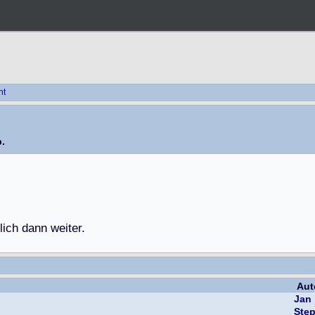
ht
.
l
i
c
h
d
a
n
n
w
e
i
t
e
r
.
Aut
Jan
Ste