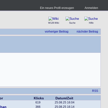
Ein neues Profil erzeugen
Anmelden
W126-Wiki
Suche
Hilfe
vorheriger Beitrag
nächster Beitrag
RSS
or
Klicks
Datum/Zeit
619
25.08.25 16:04
phan
366
25.08.25 16:14