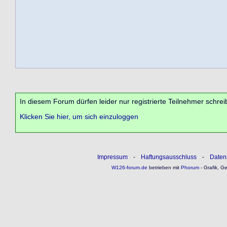
In diesem Forum dürfen leider nur registrierte Teilnehmer schrei
Klicken Sie hier, um sich einzuloggen
Impressum
-
Haftungsausschluss
-
Daten
W126-forum.de
betrieben mit
Phorum
- Grafik, G