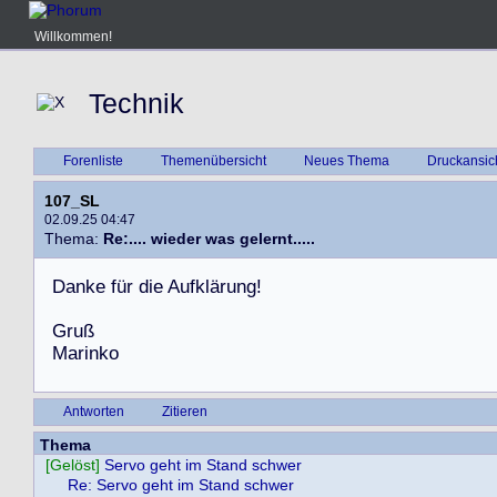
Willkommen!
Technik
Forenliste
Themenübersicht
Neues Thema
Druckansic
107_SL
02.09.25 04:47
Thema:
Re:.... wieder was gelernt.....
D
a
n
k
e
f
ü
r
d
i
e
A
u
f
k
l
ä
r
u
n
g
!
G
r
u
ß
M
a
r
i
n
k
o
Antworten
Zitieren
Thema
[Gelöst]
Servo geht im Stand schwer
Re: Servo geht im Stand schwer