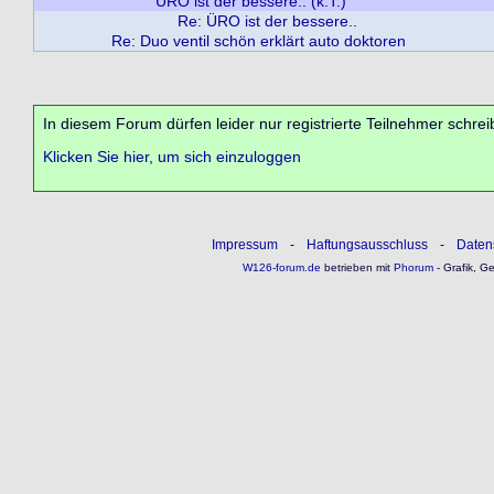
ÜRO ist der bessere.. (k.T.)
Re: ÜRO ist der bessere..
Re: Duo ventil schön erklärt auto doktoren
In diesem Forum dürfen leider nur registrierte Teilnehmer schrei
Klicken Sie hier, um sich einzuloggen
Impressum
-
Haftungsausschluss
-
Daten
W126-forum.de
betrieben mit
Phorum
- Grafik, G