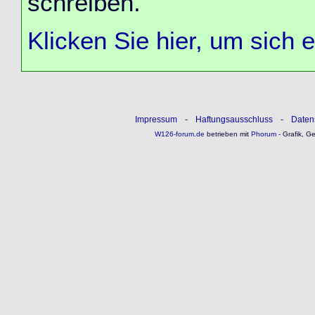
schreiben.
Klicken Sie hier, um sich 
Impressum
-
Haftungsausschluss
-
Daten
W126-forum.de
betrieben mit
Phorum
- Grafik, G