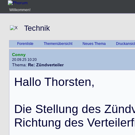
Willkommen!
Technik
Forenliste
Themenübersicht
Neues Thema
Druckansic
Conny
20.09.25 10:20
Thema:
Re: Zündverteiler
H
a
l
l
o
T
h
o
r
s
t
e
n
,
D
i
e
S
t
e
l
l
u
n
g
d
e
s
Z
ü
n
d
R
i
c
h
t
u
n
g
d
e
s
V
e
r
t
e
i
l
e
r
f