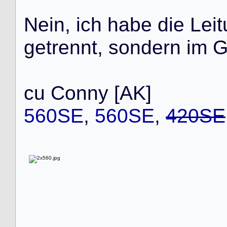
N
e
i
n
,
i
c
h
h
a
b
e
d
i
e
L
e
i
t
g
e
t
r
e
n
n
t
,
s
o
n
d
e
r
n
i
m
c
u
C
o
n
n
y
[
A
K
]
560SE
,
560SE
,
420SE