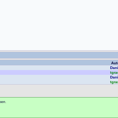
Aut
Dan
tgra
Dan
tgra
ben.