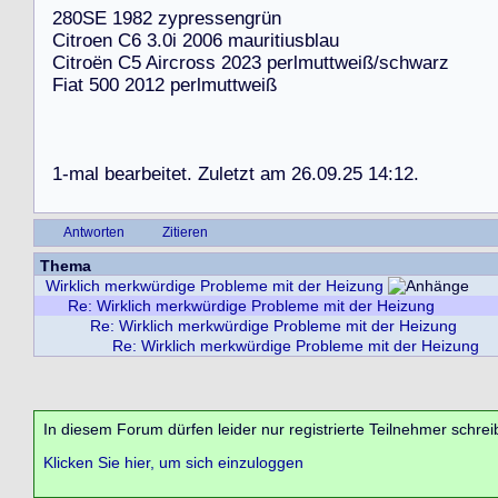
2
8
0
S
E
1
9
8
2
z
y
p
r
e
s
s
e
n
g
r
ü
n
C
i
t
r
o
e
n
C
6
3
.
0
i
2
0
0
6
m
a
u
r
i
t
i
u
s
b
l
a
u
C
i
t
r
o
ë
n
C
5
A
i
r
c
r
o
s
s
2
0
2
3
p
e
r
l
m
u
t
t
w
e
i
ß
/
s
c
h
w
a
r
z
F
i
a
t
5
0
0
2
0
1
2
p
e
r
l
m
u
t
t
w
e
i
ß
1
-
m
a
l
b
e
a
r
b
e
i
t
e
t
.
Z
u
l
e
t
z
t
a
m
2
6
.
0
9
.
2
5
1
4
:
1
2
.
Antworten
Zitieren
Thema
Wirklich merkwürdige Probleme mit der Heizung
Re: Wirklich merkwürdige Probleme mit der Heizung
Re: Wirklich merkwürdige Probleme mit der Heizung
Re: Wirklich merkwürdige Probleme mit der Heizung
In diesem Forum dürfen leider nur registrierte Teilnehmer schrei
Klicken Sie hier, um sich einzuloggen