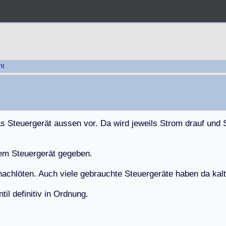
ht
a
s
S
t
e
u
e
r
g
e
r
ä
t
a
u
s
s
e
n
v
o
r
.
D
a
w
i
r
d
j
e
w
e
i
l
s
S
t
r
o
m
d
r
a
u
f
u
n
d
e
m
S
t
e
u
e
r
g
e
r
ä
t
g
e
g
e
b
e
n
.
n
a
c
h
l
ö
t
e
n
.
A
u
c
h
v
i
e
l
e
g
e
b
r
a
u
c
h
t
e
S
t
e
u
e
r
g
e
r
ä
t
e
h
a
b
e
n
d
a
k
a
l
t
n
t
i
l
d
e
f
i
n
i
t
i
v
i
n
O
r
d
n
u
n
g
.