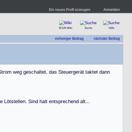
Ein neues Profil erzeugen
Anmelden
W126-Wiki
Suche
Hilfe
vorheriger Beitrag
nächster Beitrag
S
t
r
o
m
w
e
g
g
e
s
c
h
a
l
t
e
t
,
d
a
s
S
t
e
u
e
r
g
e
r
ä
t
t
a
k
t
e
t
d
a
n
n
e
L
ö
t
s
t
e
l
l
e
n
.
S
i
n
d
h
a
l
t
e
n
t
s
p
r
e
c
h
e
n
d
a
l
t
.
.
.