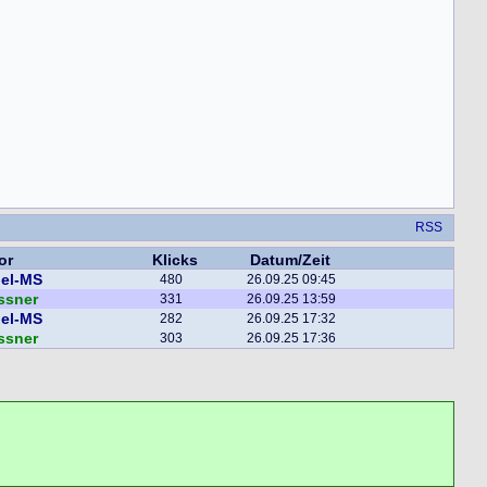
RSS
or
Klicks
Datum/Zeit
iel-MS
480
26.09.25 09:45
ssner
331
26.09.25 13:59
iel-MS
282
26.09.25 17:32
ssner
303
26.09.25 17:36