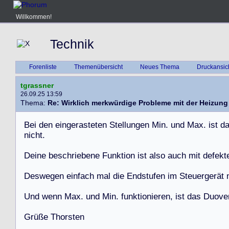
Willkommen!
Technik
Forenliste
Themenübersicht
Neues Thema
Druckansic
tgrassner
26.09.25 13:59
Thema:
Re: Wirklich merkwürdige Probleme mit der Heizung
B
e
i
d
e
n
e
i
n
g
e
r
a
s
t
e
t
e
n
S
t
e
l
l
u
n
g
e
n
M
i
n
.
u
n
d
M
a
x
.
i
s
t
d
n
i
c
h
t
.
D
e
i
n
e
b
e
s
c
h
r
i
e
b
e
n
e
F
u
n
k
t
i
o
n
i
s
t
a
l
s
o
a
u
c
h
m
i
t
d
e
f
e
k
t
D
e
s
w
e
g
e
n
e
i
n
f
a
c
h
m
a
l
d
i
e
E
n
d
s
t
u
f
e
n
i
m
S
t
e
u
e
r
g
e
r
ä
t
U
n
d
w
e
n
n
M
a
x
.
u
n
d
M
i
n
.
f
u
n
k
t
i
o
n
i
e
r
e
n
,
i
s
t
d
a
s
D
u
o
v
e
G
r
ü
ß
e
T
h
o
r
s
t
e
n