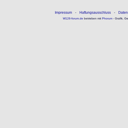
Impressum
-
Haftungsausschluss
-
Daten
W126-forum.de
betrieben mit
Phorum
- Grafik, G