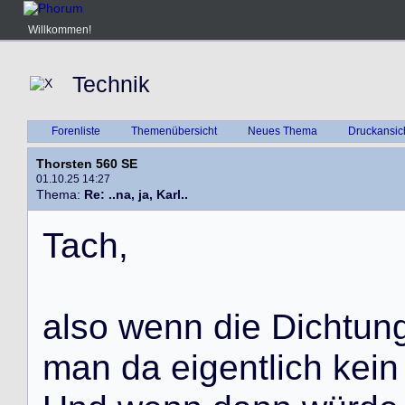
Willkommen!
Technik
Forenliste
Themenübersicht
Neues Thema
Druckansic
Thorsten 560 SE
01.10.25 14:27
Thema:
Re: ..na, ja, Karl..
T
a
c
h
,
a
l
s
o
w
e
n
n
d
i
e
D
i
c
h
t
u
n
m
a
n
d
a
e
i
g
e
n
t
l
i
c
h
k
e
i
n