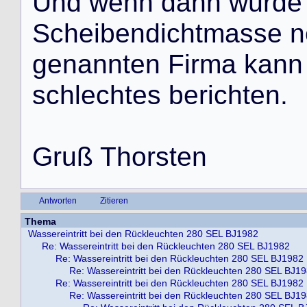
U
n
d
w
e
n
n
d
a
n
n
w
ü
r
d
e
S
c
h
e
i
b
e
n
d
i
c
h
t
m
a
s
s
e
n
g
e
n
a
n
n
t
e
n
F
i
r
m
a
k
a
n
n
s
c
h
l
e
c
h
t
e
s
b
e
r
i
c
h
t
e
n
.
G
r
u
ß
T
h
o
r
s
t
e
n
Antworten
Zitieren
Thema
Wassereintritt bei den Rückleuchten 280 SEL BJ1982
Re: Wassereintritt bei den Rückleuchten 280 SEL BJ1982
Re: Wassereintritt bei den Rückleuchten 280 SEL BJ1982
Re: Wassereintritt bei den Rückleuchten 280 SEL BJ1
Re: Wassereintritt bei den Rückleuchten 280 SEL BJ1982
Re: Wassereintritt bei den Rückleuchten 280 SEL BJ1