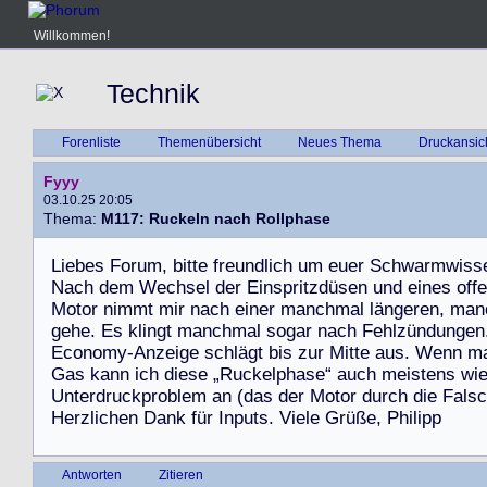
Willkommen!
Technik
Forenliste
Themenübersicht
Neues Thema
Druckansic
Fyyy
03.10.25 20:05
Thema:
M117: Ruckeln nach Rollphase
L
i
e
b
e
s
F
o
r
u
m
,
b
i
t
t
e
f
r
e
u
n
d
l
i
c
h
u
m
e
u
e
r
S
c
h
w
a
r
m
w
i
s
s
N
a
c
h
d
e
m
W
e
c
h
s
e
l
d
e
r
E
i
n
s
p
r
i
t
z
d
ü
s
e
n
u
n
d
e
i
n
e
s
o
f
f
e
M
o
t
o
r
n
i
m
m
t
m
i
r
n
a
c
h
e
i
n
e
r
m
a
n
c
h
m
a
l
l
ä
n
g
e
r
e
n
,
m
a
n
g
e
h
e
.
E
s
k
l
i
n
g
t
m
a
n
c
h
m
a
l
s
o
g
a
r
n
a
c
h
F
e
h
l
z
ü
n
d
u
n
g
e
n
E
c
o
n
o
m
y
-
A
n
z
e
i
g
e
s
c
h
l
ä
g
t
b
i
s
z
u
r
M
i
t
t
e
a
u
s
.
W
e
n
n
m
G
a
s
k
a
n
n
i
c
h
d
i
e
s
e
„
R
u
c
k
e
l
p
h
a
s
e
“
a
u
c
h
m
e
i
s
t
e
n
s
w
i
U
n
t
e
r
d
r
u
c
k
p
r
o
b
l
e
m
a
n
(
d
a
s
d
e
r
M
o
t
o
r
d
u
r
c
h
d
i
e
F
a
l
s
c
H
e
r
z
l
i
c
h
e
n
D
a
n
k
f
ü
r
I
n
p
u
t
s
.
V
i
e
l
e
G
r
ü
ß
e
,
P
h
i
l
i
p
p
Antworten
Zitieren