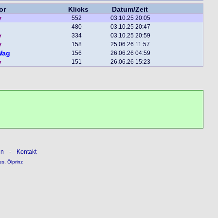
or
Klicks
Datum/Zeit
y
552
03.10.25 20:05
480
03.10.25 20:47
y
334
03.10.25 20:59
y
158
25.06.26 11:57
Wag
156
26.06.26 04:59
y
151
26.06.26 15:23
ln
-
Kontakt
es
,
Ölprinz