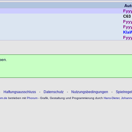
Aut
Fyy
C63
Fyy
Fyy
Kla
Fyy
ben.
-
Haftungsausschluss
-
Datenschutz
-
Nutzungsbedingungen
-
Spielrege
um.de
betrieben mit
Phorum
- Grafik, Gestaltung und Programmierung durch
Hans-Dieter
,
Johann