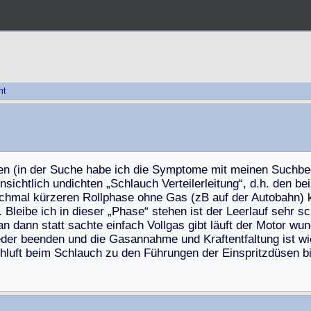
ht
e
n
(
i
n
d
e
r
S
u
c
h
e
h
a
b
e
i
c
h
d
i
e
S
y
m
p
t
o
m
e
m
i
t
m
e
i
n
e
n
S
u
c
h
b
e
n
s
i
c
h
t
l
i
c
h
u
n
d
i
c
h
t
e
n
„
S
c
h
l
a
u
c
h
V
e
r
t
e
i
l
e
r
l
e
i
t
u
n
g
“
,
d
.
h
.
d
e
n
b
e
i
c
h
m
a
l
k
ü
r
z
e
r
e
n
R
o
l
l
p
h
a
s
e
o
h
n
e
G
a
s
(
z
B
a
u
f
d
e
r
A
u
t
o
b
a
h
n
)
.
B
l
e
i
b
e
i
c
h
i
n
d
i
e
s
e
r
„
P
h
a
s
e
“
s
t
e
h
e
n
i
s
t
d
e
r
L
e
e
r
l
a
u
f
s
e
h
r
s
c
a
n
d
a
n
n
s
t
a
t
t
s
a
c
h
t
e
e
i
n
f
a
c
h
V
o
l
l
g
a
s
g
i
b
t
l
ä
u
f
t
d
e
r
M
o
t
o
r
w
u
n
e
d
e
r
b
e
e
n
d
e
n
u
n
d
d
i
e
G
a
s
a
n
n
a
h
m
e
u
n
d
K
r
a
f
t
e
n
t
f
a
l
t
u
n
g
i
s
t
w
i
h
l
u
f
t
b
e
i
m
S
c
h
l
a
u
c
h
z
u
d
e
n
F
ü
h
r
u
n
g
e
n
d
e
r
E
i
n
s
p
r
i
t
z
d
ü
s
e
n
b